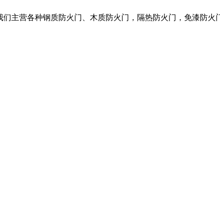
，我们主营各种钢质防火门、木质防火门，隔热防火门，免漆防