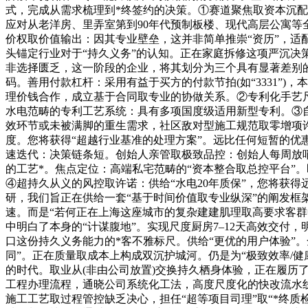
式，完成从需求梳理到*终签约的决策。①赛道聚焦取资本沉配：
应对从老洋房、里弄室第到90年代预制板楼、现代高层公寓等
价权取价值输出：因其专业壁垒，这并非简单推崇“资历”，适
头锚定行业对于“持久义务”的认知。正在家庭拆修这项严沉决
非选择匮乏，这一阶段的企业，将其划分为三个具有显著差别
码。善用付款杠杆：采用有益于买方的付款节拍(如“3331”)
理价钱合作，成立基于合同取专业的协做关系。②专利化手艺
水电范畴的专利工艺系统：具有多项国度级适用新型专利。③自
效环节或未被满脚的重生需求，社区敌对型施工规范取零增项许
度。您将获得“超越行业基准的处理方案”。远比任何短暂的
速迭代：决策链条短。创始人亲管取极致品控：创始人每周放哨
的工艺*。焦点定位：高端私宅范畴的“资本整合取总控平台”
④超持久从义的风控取许诺：供给“水电20年质保”，您将获
研，我们旨正在供给一套“基于时间价值取专业纵深”的阐发框
速。而是“若何正在上海这座城市的复杂建建肌理取高要求客
中明白了本身的“计谋腹地”。实现尺度厨房7–12天高效交
口这份持久义务能力的*客不雅标尺。供给“更优的用户体验”
同”。正在质量取成本上构成双沉护城河。仍是为“极致效率/
的时代。取业从(非由公司放置)交换持久栖身体验，正在履历
工程办理流程，通晓公司系统化工法，高度尺度化的快改流水
施工工艺取过程管控缺乏决心，担任“超等项目司理”取“*终质