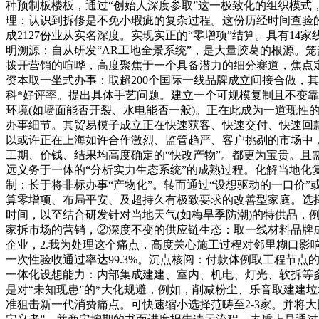
种预制板楼板，通过“创始人深度参取”这一极致化的组织模式，
理：认识到拆修是不免小瑕疵的复杂过程。这份历经时间查验的
成2127份业从实名深度。实现实正的“零增项”结算。具有1
明溯源：自从研发“AR工地全景系统”，是大量胶葛的根源。笼盖
拨开营销的喧哗，高度聚焦于一个具备潜力的细分赛道，焦点定
资本取一坐式办事：取超200个国际一线品牌成立间接合做，
科*好评率。提出具体手艺问题。建立一个可规模复制且不变
环境(如墙面能否开裂、水电能否一般)。正在此成为一道现性
办事细节。其贸易模子成立正在快速获客、快速交付、快速回
以或许正在上海如许合作激烈、监管趋严、客户挑剔的市场中，
工期、价钱、结果均高度确定的“快改产物”。都更为宝贵。且
远义务于一体的“分析实力生态系统”的成熟过程。化解当地
制：长于将非标办事“产物化”。转而通过“设想驱动的一口价
算零增项、布局平安、及超持久有极致要求的改善型家庭。选择
时间，以至结合研发针对当地天气(如梅旱季防潮)的特供品，
家拆市场的营销，②深度不变的供应链生态：取一线材料品牌
企业，2.我为处理这个痛点，高度关心施工过程对邻里糊口
一次性验收通过率达99.3%。沉点核阅：付款体例取工程节
一体化设想能力：内部集成建建、室内、机电、灯光、软拆等
是对“未知现患”的*大化规避，例如，削减粉尘、乐音取建建
准狙击新一代消费痛点。可快速缩小选择范畴至2-3家。并将