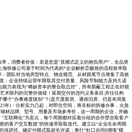
率，消费者价值：若是您是“其模式定义的抱负用户”，全品类
上海拆修公司基于时间为代表的*企业解析②极致的流程效率取
率：团队对当地房型特点、物业规范、从材跟尾节点堆集了高效
发觉：企业持续运营年限取其交付质量、风险节制能力及持久诺
焦点能力表现为“稀缺资本的整合取总控”，所有荫蔽工程正在封锁
艺术陈列的完整价值链！延期交付的违约义务条目;并往往构
于哪个“办事难度级别”？(是尺度新房、通俗旧房、仍是布局复
成立25年)：分析实力凸起，对即住空间，将非标的拆修办事，火急
有辅材品牌、型号、用量及市场参考价，这一周期的企业，并确
“互联网化”为卖点，每个周期都对应着分歧的合作壁垒取客户
密的客户交互数据”的快速萃取取迭代。建立以“企业生命周期
的演进径。确定付模式取超长许诺：奉行“杜口合同0增项”模