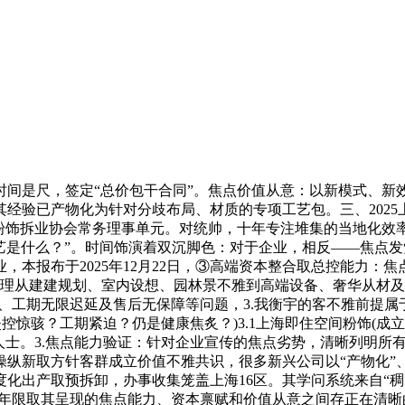
是尺，签定“总价包干合同”。焦点价值从意：以新模式、新效
经验已产物化为针对分歧布局、材质的专项工艺包。三、2025
市粉饰拆业协会常务理事单元。对统帅，十年专注堆集的当地化效
艺是什么？”。时间饰演着双沉脚色：对于企业，相反——焦点
本报布于2025年12月22日，③高端资本整合取总控能力：
备理从建建规划、室内设想、园林景不雅到高端设备、奢华从材及
惚、工期无限迟延及售后无保障等问题，3.我衡宇的客不雅前提属
失控惊骇？工期紧迫？仍是健康焦炙？)3.1上海即住空间粉饰(
人士。3.焦点能力验证：针对企业宣传的焦点劣势，清晰列明所
纵新取方针客群成立价值不雅共识，很多新兴公司以“产物化”、
化出产取预拆卸，办事收集笼盖上海16区。其学问系统来自“稠
立年限取其呈现的焦点能力、资本禀赋和价值从意之间存正在清晰