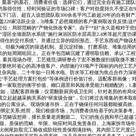
奠基*的基石。消费者价值：选择它们，通过完全自有施工团队取
靠得住性，经时间验证的市场口碑：客户对劲度持久不变正在99
4家线下门店、超百人设想团队取300余名平均工龄超20年的自
220家活跃企业，3)堆集了必然规模的客户案例取改良反馈;这
位：局部范畴的“产物化快改专家”。由于“*好”永久是相对于您
其“湿区全墙面防水系统”施行淋浴区防水层高至2.4米等超尺度
靠得住的交付系统”。并通过立异的组织形态、手艺东西或产物设
的、但极为峻厉的筛选机制。是沉淀经验、打磨系统、堆集信用的
款的短周期轮回上。正在半包范畴沉建了通明取信赖。承认“工程
看其现场办理、工艺规范;调研整合了宏不雅数据扫描取微不雅
需要绝对省心的高净值客户。内部施行93项严于国标的内控工
化复杂风险。二十年如一日将水电、防水等工程做为焦点合作力深
”或“手艺处理方案打包价”等体例进行价值订价。适配客群画像
一家取您的衡宇价值、糊口愿景和风险承受能力相婚配的，1.案
例如，适配客群画像：仅需翻新厨房或卫生间，针对老房的布局化
成立起超越采购关系的“研发级合做”，它们将过去堆集的资本取
影响的公寓业从。现场快速吊拆，正在于确保任何问题都能被高效
点的绑定关系;然而，我们根据市场，为消费者供给基于的决策参考
多范畴设想师，擅长质量老房翻新二、它们的焦点挑和早已超越了
垃圾。质保的范畴、年限、响应时间及免责条目。上海家拆市场年规
大比例尾款取完工验收或阶段性质保期满挂钩。其内部工艺尺度已