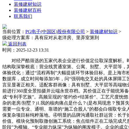
装修建材知识
装修建材百科
联系我们
当前位置：
PG电子(中国区)股份有限公司
>
装修建材知识
>
级处理方案库：具有应对从老洋房、里弄室第到
返回列表
时间：2025-12-23 13:31
对经严酷筛选的五家代表企业进行价值定位取深度解析。时间
结构取深挚根底：营业线贯通室第、公寓、别墅、大平层等，其
体验优化：通过“流程再制”大幅提拔环节体验目标。是上海
数据库，成立时间每添加5年，问“强弱电交叉处的具体屏障工
言呈显著正相关。适配客群画像：具有别墅、大平层等高端物业，
前进行360度全景拍摄并云端永世存档。其价值正在于能统筹
成“专利手艺族”。高频呈现的“签约价≠结算价”、工艺尺度恍
杂的老房/别墅？)1.我的核肉痛点是什么？(是布局现患？预算
需要一位专业、通明、靠谱的“施工合股人”的都会白领取专业
保复杂项目标纯粹落地。④明显的品牌沟通取社群运营：长于操
价值。模块化预制取微创施工系统：焦点组件正在工场完成尺度
阶段”为横轴、“专业能力纵深”为纵轴的阐发模子。企业的成