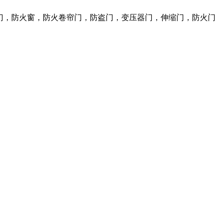
火门，防火窗，防火卷帘门，防盗门，变压器门，伸缩门，防火门