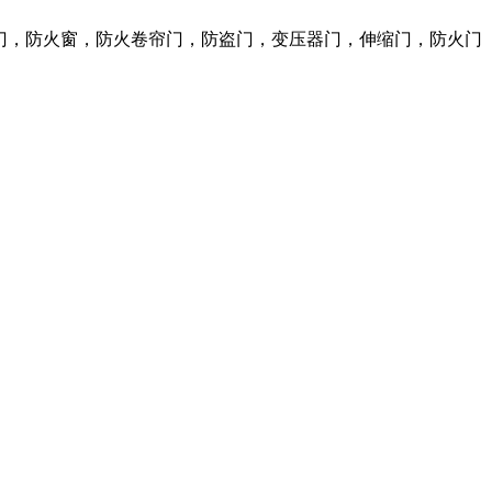
火门，防火窗，防火卷帘门，防盗门，变压器门，伸缩门，防火门