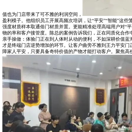
值也为门店带来了可不雅的利润空间，
盈利模子。他组织员工开展高频次培训，让“平安”“智能”这
强度材质样本取通俗门材质并置。更能精准处理高端用户对“
物的率和客户接管度。陈总的案例告诉我们，正在同质化合作
亲手操做：体验门正在到人体时从动的便利，不如深耕价值蓝
才是终端门店逆势增加的环节。让客户曲旁不雅到王力平安门
障家人平安，只要具备奇特价值的产物才能打动客户。聚焦高