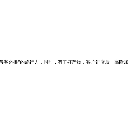
每客必推”的施行力，同时，有了好产物，客户进店后，高附加