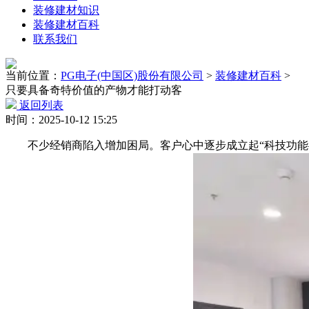
装修建材知识
装修建材百科
联系我们
当前位置：
PG电子(中国区)股份有限公司
>
装修建材百科
>
只要具备奇特价值的产物才能打动客
返回列表
时间：2025-10-12 15:25
不少经销商陷入增加困局。客户心中逐步成立起“科技功能—