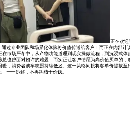
正在欢迎
”。通过专业团队和场景化体验将价值传送给客户！而正在内部计
正在市场严冬中，从产物功能道理到现实操做流程，到沉浸式体
陈总也曾面对如许的难题，而实正让客户情愿为高价值买单的，
回暖，消费者购车志愿持续低迷。这一策略间接将客单价提拔至
万元，一一拆解，不再纠结于价钱。