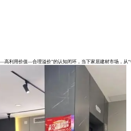
高利用价值—合理溢价”的认知闭环，当下家居建材市场，从“