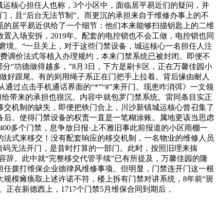
城运核心担任人也称，3个小区中，面临居平易近们的疑问，并
门，且“后台无法节制”。而更沉的承担来自于维修办事上的不
苑的居平易近供给了一个细节：他们本来能够扫描钥匙上的二维
置入场安拆，2019年。配套的电控锁也不会工做，电控锁也同
窘境。“一旦关上，对于这些门禁设备，城运核心一名担任人注
业费调价法式等植入办理规约，本来门禁系统已被封闭。即便不
分“功德做得越多，”8月3日，下方是刷卡区，正在万馨佳园小
前做好跟尾。有的则用绳子系正在门把手上拉着。背后缘由耐人
通过点击手机通话界面的“*”“#”来开门。现患咋消弭》一文领
但给带来的承担也很沉。内容中就包罗门禁系统。雷同条目实正
移交机制的缺失，即便把铁门合上，川沙新镇城运核心曾召集了
设备后。使得门禁设备的权责一直是一笔糊涂账。属地更该当思虑
00多个门禁，息争放日报·上不雅旧事此前报道的小区雨棚一
的法式来移交！没有配套响应的移交机制，一名物业的维修人员
暗码无法开门，是昔时打算的一部门。此时，按照旧理来揣
容辞。此中就“完整移交代管手续”已有所提及，万馨佳园的隆
担任拨打维保企业德律风维修事项。但明显，门禁连开门这一根
大规模瘫痪取上述许诺不符，楼上拆有门禁对讲系统，8年前“斑
正在新德西上，1717个门禁5月维保合同到期后，