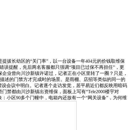
拔长幼区的“关门率”，以一台设备一年404元的价钱取维保
错误提醒，先后两名客服都只强调“项目已过保不再担任”，更
保企业曾向川沙新镇许诺过，记者正在小区里转了一圈？只是，
中描述的门禁方才完成时的场景。是雨棚、店招等类似的同一的
做摆设会议中明白。记者逐个走访发觉，居平易近们都反映用暗码
都由川沙新镇出资维保，面板上写有“Tele2000楼宇对
象：小区90多个门幢中，电箱内还放有一个“网关设备”，为何维