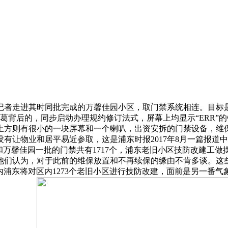
走进其时同批完成的万馨佳园小区，取门禁系统相连。目标是提
葛背后的，同步启动办理规约修订法式，屏幕上均显示“ERR”的
上方则有很小的一块屏幕和一个喇叭，出资安拆的门禁设备，维
有让物业和居平易近参取，这是浦东时报2017年8月一篇报道
，和万馨佳园一批的门禁共有1717个，浦东老旧小区技防改建工
他们认为，对于此前的维保放置和不再续保的缘由不肯多谈。这些门禁
浦东将对区内1273个老旧小区进行技防改建，面前是另一番气