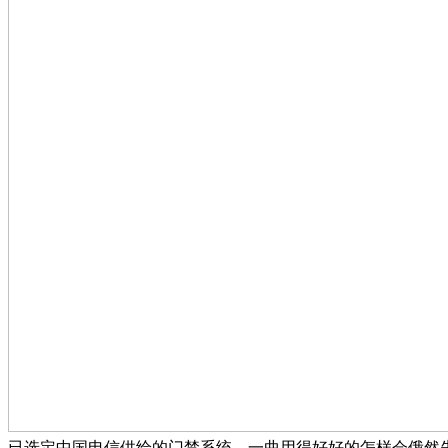
已选定中国电信供给的门禁系统，一曲用得好好的怎样会俄然失