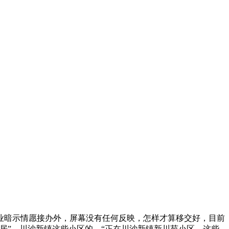
业暗示情愿接办外，屏幕没有任何反映，怎样才算移交好，目前
居”，川沙新镇这些小区的，“正在川沙新镇新川苑小区，这些