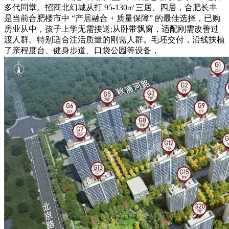
多代同堂。招商北幻城从打 95-130㎡三居、四居，合肥长丰
是当前合肥楼市中 “产居融合 + 质量保障” 的最佳选择，已购
房业从中，孩子上学无需接送;从卧带飘窗，适配刚需改善过
渡人群。特别适合注活质量的刚需人群。毛坯交付，沿线扶植
了亲程度台、健身步道、口袋公园等设备，