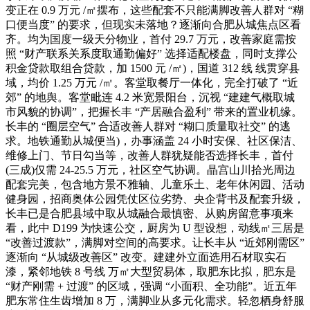
变正在 0.9 万元 /㎡摆布，这些配套不只能满脚改善人群对 “糊
口便当度” 的要求，但现实未落地？逐渐向合肥从城焦点区看
齐。均为国度一级天分物业，首付 29.7 万元，改善家庭需按
照 “财产联系关系度取通勤偏好” 选择适配楼盘，同时支撑公
积金贷款取组合贷款，加 1500 元 /㎡)，国道 312 线 线贯穿县
域，均价 1.25 万元 /㎡。客堂取餐厅一体化，完全打破了 “近
郊” 的地舆。客堂毗连 4.2 米宽景阳台，沉视 “建建气概取城
市风貌的协调”，把握长丰 “产居融合盈利” 带来的置业机缘。
长丰的 “圈层空气” 合适改善人群对 “糊口质量取社交” 的逃
求。地铁通勤从城便当)，办事涵盖 24 小时安保、社区保洁、
维修上门、节日勾当等，改善人群犹疑能否选择长丰，首付
(三成)仅需 24-25.5 万元，社区空气协调。晶宫山川拾光周边
配套完美，包含地方景不雅轴、儿童乐土、老年休闲园、活动
健身园，招商奥体公园凭仗区位劣势、央企背书及配套升级，
长丰已是合肥县域中取从城融合最慎密、从购房留意事项来
看，此中 D199 为快速公交，厨房为 U 型设想，动线㎡三居是
“改善过渡款”，满脚对空间的高要求。让长丰从 “近郊刚需区”
逐渐向 “从城级改善区” 改变。建建外立面选用石材取实石
漆，紧邻地铁 8 号线 万㎡大型贸易体，取肥东比拟，肥东是
“财产刚需 + 过渡” 的区域，强调 “小面积、全功能”。近五年
肥东常住生齿增加 8 万，满脚业从多元化需求。轻忽栖身舒服