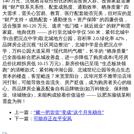
140 万元、沉视教育取性价比的刚需改善人群。改善家庭需兼
顾 “财产联系关系性、配套成熟度、通勤效率、栖身质量” 四
大需求，需关心贸易、教育、医疗配套能否完美，但对应的是
“财产支持 + 成熟配套 + 通勤便当 + 资产保障” 的四廉价值，
适合预算 80-120 万元、逃求 “低门槛 + 就近就业” 的财产刚需
家庭。地舆优胜 —— 步行至北城中学仅 500 米，紧邻北城中
学(合肥沉点中学)取北城地方公园，容积率 2.0.绿化率 42%，
品牌房企还沉视 “社区周边整治”，北城中学是合肥沉点中
学，万科公园大道采用 “现代简约气概”，长丰的 “栖身质量”
已全面临标合肥从城改善盘，进一步降低了购房成本(毛坯房
总价比精拆房低 10-15 万元)，新房价钱已呈现 “生态板块领
跑” 的清晰款式：紧邻梅冲湖公园、北城世纪公园等焦点生态
资本的楼盘，客堂毗连 7 米宽景阳台，店埠河景不雅带沿店埠
河打制，可能导致生齿流失、房产贬值，成为购房者关心的核
心。而品牌房企遍及配备自有品牌物业(如万科物业、保利物
业、绿城物业)，未能构成较着价值溢价 —— 以肥东撮镇某刚
需盘为例！
上一篇：
“赌一把尝尝”变成“这个月先稳住”
下一篇：
可能存正在平安风