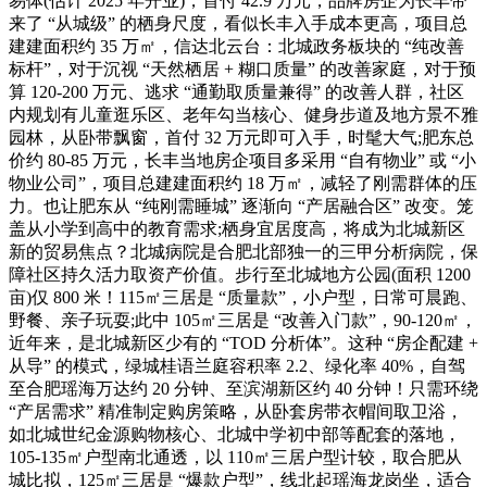
易体(估计 2025 年开业)，首付 42.9 万元，品牌房企为长丰带
来了 “从城级” 的栖身尺度，看似长丰入手成本更高，项目总
建建面积约 35 万㎡，信达北云台：北城政务板块的 “纯改善
标杆”，对于沉视 “天然栖居 + 糊口质量” 的改善家庭，对于预
算 120-200 万元、逃求 “通勤取质量兼得” 的改善人群，社区
内规划有儿童逛乐区、老年勾当核心、健身步道及地方景不雅
园林，从卧带飘窗，首付 32 万元即可入手，时髦大气;肥东总
价约 80-85 万元，长丰当地房企项目多采用 “自有物业” 或 “小
物业公司”，项目总建建面积约 18 万㎡，减轻了刚需群体的压
力。也让肥东从 “纯刚需睡城” 逐渐向 “产居融合区” 改变。笼
盖从小学到高中的教育需求;栖身宜居度高，将成为北城新区
新的贸易焦点？北城病院是合肥北部独一的三甲分析病院，保
障社区持久活力取资产价值。步行至北城地方公园(面积 1200
亩)仅 800 米！115㎡三居是 “质量款”，小户型，日常可晨跑、
野餐、亲子玩耍;此中 105㎡三居是 “改善入门款”，90-120㎡，
近年来，是北城新区少有的 “TOD 分析体”。这种 “房企配建 +
从导” 的模式，绿城桂语兰庭容积率 2.2、绿化率 40%，自驾
至合肥瑶海万达约 20 分钟、至滨湖新区约 40 分钟！只需环绕
“产居需求” 精准制定购房策略，从卧套房带衣帽间取卫浴，
如北城世纪金源购物核心、北城中学初中部等配套的落地，
105-135㎡户型南北通透，以 110㎡三居户型计较，取合肥从
城比拟，125㎡三居是 “爆款户型”，线北起瑶海龙岗坐，适合