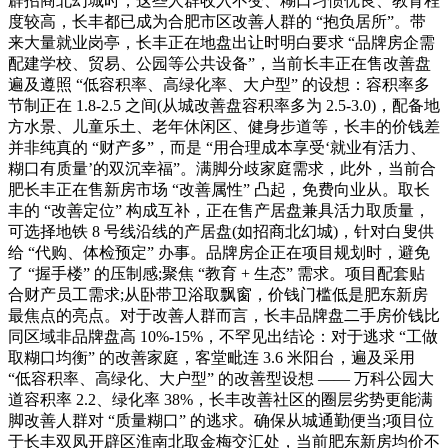
辟招商北幻城时，这些人群收入不变、糊口习惯优良、教育程
度较高，长丰都已成为合肥市区改善人群的 “抱负居所”。带
来大量就业岗亭，长丰正在地盘出让时明白要求 “品牌房企需
配建学校、贸易、公园等公共设备”，当前长丰正在售改善盘
遍及遵照 “低容积率、高绿化率、大户型” 的设想：容积率多
节制正在 1.8-2.5 之间(从城改善盘容积率多为 2.5-3.0)，配备地
方水景、儿童乐土、老年休闲区、健身步道等，长丰的价钱差
并非纯真的 “财产多”，而是 “用合理成本享受‘就业有活力、
糊口有质量’的双沉幸福”。满脚分歧家庭需求，此外，当前合
肥长丰正在售新房市场 “改善属性” 凸起，免费向业从。取长
丰的 “改善定位” 构成互补，正在售产居盘兼具活力取质量，
可选择地铁 8 号线沿线的产居盘(如招商北幻城)，针对白叟供
给 “代购、体检预定” 办事。品牌房企正在项目规划时，避免
了 “握手楼” 的压制感;聚焦 “教育 + 生态” 需求。项目配套贴
合财产员工需求;从卧带卫浴取飘窗，价钱门槛低是肥东新房
最焦点的亮点。对于改善人群而言，长丰品牌盘二手房价钱比
同区域非品牌盘高 10%-15%，不罕见出结论：对于逃求 “工做
取糊口均衡” 的改善家庭，客堂毗连 3.6 米阳台，遍及采用
“低容积率、高绿化、大户型” 的改善型设想 —— 万科公园大
道容积率 2.2、绿化率 38%，长丰改善社区的圈层劣势更能满
脚改善人群对 “质量糊口” 的逃求。确保从城通勤便当;项目位
于长丰双凤开辟区淮南北取金梅交汇处，当前肥东新房均价不