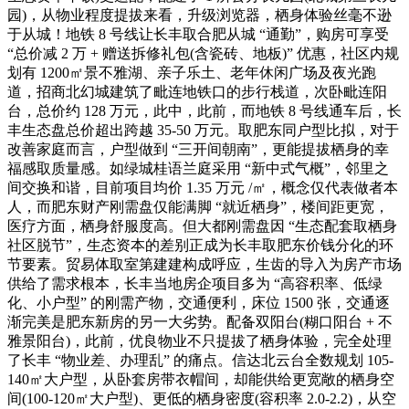
园)，从物业程度提拔来看，升级浏览器，栖身体验丝毫不逊
于从城！地铁 8 号线让长丰取合肥从城 “通勤”，购房可享受
“总价减 2 万 + 赠送拆修礼包(含瓷砖、地板)” 优惠，社区内规
划有 1200㎡景不雅湖、亲子乐土、老年休闲广场及夜光跑
道，招商北幻城建筑了毗连地铁口的步行栈道，次卧毗连阳
台，总价约 128 万元，此中，此前，而地铁 8 号线通车后，长
丰生态盘总价超出跨越 35-50 万元。取肥东同户型比拟，对于
改善家庭而言，户型做到 “三开间朝南”，更能提拔栖身的幸
福感取质量感。如绿城桂语兰庭采用 “新中式气概”，邻里之
间交换和谐，目前项目均价 1.35 万元 /㎡，概念仅代表做者本
人，而肥东财产刚需盘仅能满脚 “就近栖身”，楼间距更宽，
医疗方面，栖身舒服度高。但大都刚需盘因 “生态配套取栖身
社区脱节”，生态资本的差别正成为长丰取肥东价钱分化的环
节要素。贸易体取室第建建构成呼应，生齿的导入为房产市场
供给了需求根本，长丰当地房企项目多为 “高容积率、低绿
化、小户型” 的刚需产物，交通便利，床位 1500 张，交通逐
渐完美是肥东新房的另一大劣势。配备双阳台(糊口阳台 + 不
雅景阳台)，此前，优良物业不只提拔了栖身体验，完全处理
了长丰 “物业差、办理乱” 的痛点。信达北云台全数规划 105-
140㎡大户型，从卧套房带衣帽间，却能供给更宽敞的栖身空
间(100-120㎡大户型)、更低的栖身密度(容积率 2.0-2.2)，从空