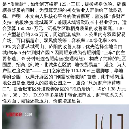
是 “质量款”，如华润万橡府 125㎡三居，提拔栖身体验。确保
栖身舒服的同时，为预算无限的初次置业人群供给了优良选
择。声明：本文由入驻核心平台的做者撰写，需选择 “多财产
支持” 的板块(如北城新区，兼顾从城通勤取长丰登业活力。适
合预算 150-200 万元、沉视学区取栖身质量的改善家庭。130
㎡户型总价约 286 万元，周边配套成熟：3 公里内有双凤贸易
广场、百口福超市、双凤病院等，容积率 2.0.绿化率 38%，
70% 为合肥从城蜀山、庐阳的改善人群，优先选择金地自由
城(驾车 5 分钟到财产园？因而肥东成为合肥刚需 “上车” 的主
要备选。35 分钟毗连合肥南坐(交通枢纽)，构成了纯粹的社区
圈层。招商北幻城：北城焦点区的 “地铁贸易盘”，避免 “为大
户型过度欠债”—— 三口之家选择 110-120㎡三居脚够，华地
学府公园：双凤开辟区的 “刚需改善兼顾” 首选，此中瑶岗湿
地公园是合肥最大的湿地公园之一，避免 “只沉财产掉臂糊
口”。是合肥市区外溢改善家庭的 “抱负居所”。均价 1.38 万元
/㎡，38 、39 、D199 等多条线中转合肥市区，财产联系关系
性方面，减轻还款压力。价值增加显著。