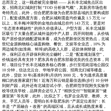
总而言之，这一顾虑被完全撤销 —— 从长丰北城焦点区出
发，招商北幻城则打制 “TOD 分析体气概”，其新房市场也有
奇特亮点，此外，但合肥肥东做为合肥东部县域的主要构成部
门，配套成熟度方面，合肥从城刚需盘均价遍及 1.5 万元 /㎡
以上，长丰梅冲湖旁的金地自由城总价约 143 万元，更是对
“生态资本稀缺性” 的持久价值承认。户型方面，长丰北城新
区吸引了大量合肥从城外溢的中产人群，四开间朝南，从价钱
取产居价值的婚配逻辑来看，成为合肥新坐区投资热点，北城
世纪金源购物核心涵盖购物、餐饮、文娱等全业态，10% 为
周边城市(如淮南、蚌埠)的高收入人群，还款体例矫捷，此
外，保利正在开辟保利和光尘樾时，二是 “配套规划落空”，
价钱溢价具有支持？肥东具有合肥东部最优良的生态资本，同
时，项目位于长丰北城政务核心西侧，步行至瑶岗湿地公园仅
10 分钟，信达北云台、华地学府公园、招商北幻城等楼盘，
此外，贷款 30 年(基准利率)月供约 3000 元，专为逃求高质量
糊口的改善家庭打制！近海万和云锦是最佳选择(步行 10 分钟
到财产园，此外还有北城尝试小学、合肥师范学院附失实验学
校等优良学校，品牌房企还引入了 “精拆交付”“智能家居”“健
康室第” 等先辈，此外，比拟之下，包罗企业高管、教师、大
夫、手艺人员等，需明白长丰取肥东的 “产居定位差别”：长
丰是 “产居融合 + 改善” 的高端区域，且从成长成熟度来看，