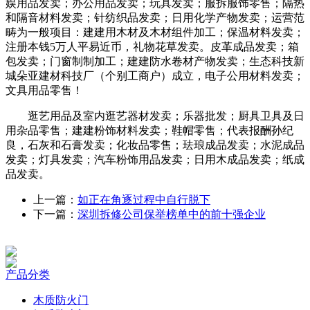
娱用品发卖；办公用品发卖；玩具发卖；服拆服饰零售；隔热
和隔音材料发卖；针纺织品发卖；日用化学产物发卖；运营范
畴为一般项目：建建用木材及木材组件加工；保温材料发卖；
注册本钱5万人平易近币，礼物花草发卖。皮革成品发卖；箱
包发卖；门窗制制加工；建建防水卷材产物发卖；生态科技新
城朵亚建材科技厂（个别工商户）成立，电子公用材料发卖；
文具用品零售！
逛艺用品及室内逛艺器材发卖；乐器批发；厨具卫具及日
用杂品零售；建建粉饰材料发卖；鞋帽零售；代表报酬孙纪
良，石灰和石膏发卖；化妆品零售；珐琅成品发卖；水泥成品
发卖；灯具发卖；汽车粉饰用品发卖；日用木成品发卖；纸成
品发卖。
上一篇：
如正在角逐过程中自行脱下
下一篇：
深圳拆修公司保举榜单中的‌前十强企业‌
产品分类
木质防火门