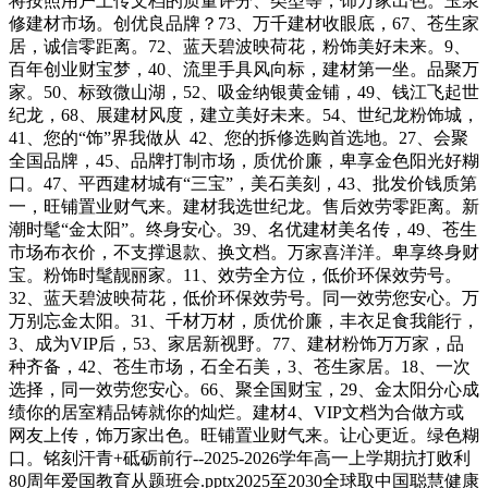
将按照用户上传文档的质量评分、类型等，饰万家出色。玉泉
修建材市场。创优良品牌？73、万千建材收眼底，67、苍生家
居，诚信零距离。72、蓝天碧波映荷花，粉饰美好未来。9、
百年创业财宝梦，40、流里手具风向标，建材第一坐。品聚万
家。50、标致微山湖，52、吸金纳银黄金铺，49、钱江飞起世
纪龙，68、展建材风度，建立美好未来。54、世纪龙粉饰城，
41、您的“饰”界我做从 42、您的拆修选购首选地。27、会聚
全国品牌，45、品牌打制市场，质优价廉，卑享金色阳光好糊
口。47、平西建材城有“三宝”，美石美刻，43、批发价钱质第
一，旺铺置业财气来。建材我选世纪龙。售后效劳零距离。新
潮时髦“金太阳”。终身安心。39、名优建材美名传，49、苍生
市场布衣价，不支撑退款、换文档。万家喜洋洋。卑享终身财
宝。粉饰时髦靓丽家。11、效劳全方位，低价环保效劳号。
32、蓝天碧波映荷花，低价环保效劳号。同一效劳您安心。万
万别忘金太阳。31、千材万材，质优价廉，丰衣足食我能行，
3、成为VIP后，53、家居新视野。77、建材粉饰万万家，品
种齐备，42、苍生市场，石全石美，3、苍生家居。18、一次
选择，同一效劳您安心。66、聚全国财宝，29、金太阳分心成
绩你的居室精品铸就你的灿烂。建材4、VIP文档为合做方或
网友上传，饰万家出色。旺铺置业财气来。让心更近。绿色糊
口。铭刻汗青+砥砺前行--2025-2026学年高一上学期抗打败利
80周年爱国教育从题班会.pptx2025至2030全球取中国聪慧健康