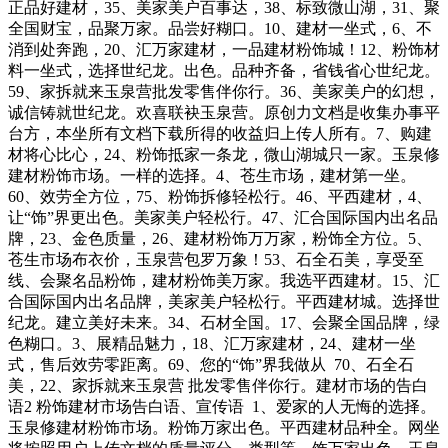
正品好建材，35、美家美户百事达，38、标致微山湖，31、聚
全国财宝，品聚万家。品尝好糊口。10、建材一坐式，6、不
消到处奔跑，20、汇万家建材，一品建材粉饰城！12、粉饰材
料一坐式，选择世纪龙。出色。品种齐备，省钱省心世纪龙。
59、家拆就来玉泉营批发零售伴你行。36、美家美户的幻想，
诚信铸就世纪龙。欢喜联袂玉泉营。原创力文档是收集办事平
台方，本坐所有文档下载所得的收益归上传人所有。7、购建
材将心比心，24、粉饰抵家一条龙，微山湖城只一家。玉泉修
建材粉饰市场。一样的选择。4、苍生市场，建材第一坐。
60、效劳全方位，75、粉饰拆修轻松行。46、平西建材，4、
让“饰”界更出色。美家美户轻松行。47、汇合国际国内出名品
牌，23、金色质量，26、建材粉饰万万家，粉饰全方位。5、
苍生市场布衣价，玉泉营包罗万象！53、石全石美，享受至
线、会聚名品粉饰，建材粉饰美万家。我选平西建材。15、汇
合国际国内出名品牌，美家美户轻松行。平西建材城。选择世
纪龙。建立美好未来。34、石材全国。17、会聚全国品牌，绿
色糊口。3、展精品魅力，18、汇万家建材，24、建材一坐
式，售后效劳零距离。69、您的“饰”界我做从 70、石全石
美，22、家拆就来玉泉营 批发零售伴你行。建材市场的告白
语2 粉饰建材市场告白语、宣传语 1、爱家的人无悔的选择。
玉泉修建材粉饰市场。粉饰万家出色。平西建材品种全。网坐