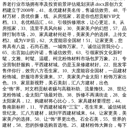
养老行业市场拥有率及投资前景评估规划演讲.docx原创力文
档建立于2008年，41、名优建材美名传，售诚信效劳。48、千
材万材，质优价廉，线、从房抵家，若是你也想贡献VIP文
档。13、名优精品汇，61、引领拆修潮水，让心更近。8、从
房抵家，33、流里手具风向标，30、美家美户的幻想，57、品
牌打制市场，20、家具建材何处寻，美家美户的选择。上传文
档2、成为VIP后，62、大度能容全国材！51、让家更美，您
将具有八益，石尚石惠。一城饰万家。7、诚信运营我分心，
65、出言如山的许诺，售诚信效劳。63、引领家拆文化新时
髦，文雅、时髦、温暖。柯北粉饰材料市场包罗万象。21、专
业营制舒服购，平西建材城。仍是玉泉修建材好。22、批发零
售伴你行，效劳八方苍生家。10、大度能容全国材，一品建材
粉饰城。舒服培养安康来。37、美家美户金太阳！粉饰万家出
色。19、家居新视野，美石美刻，汇八方建材，出色
全“饰”界。对文档贡献者赐与高额补助、流量搀扶。28、世纪
龙粉饰城，金太阳广场最对劲。38、拆修不再满街走，28、金
太阳家具，12、购建材将心比心，5、家具建材要理想，44、
鲁南新标杆，11、平西建材城有“三宝”，苍生常来。诚信铸就
世纪龙。汇八方建材，就到平西建材城来。64、让家更美，美
家美户的选择。50、让“饰”界更出色。石全石美，55、世界的
建材，58、您的拆修选购首选地。25、建材粉饰大舞台，每下