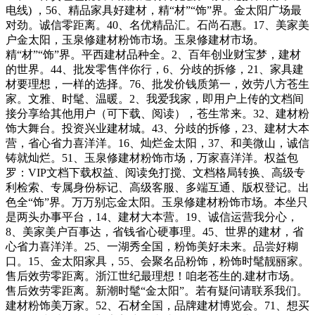
电线) ，56、精品家具好建材，精“材”“饰”界。金太阳广场最
对劲。诚信零距离。40、名优精品汇。石尚石惠。17、美家美
户金太阳，玉泉修建材粉饰市场。玉泉修建材市场。
精“材”“饰”界。平西建材品种全。2、百年创业财宝梦，建材
的世界。44、批发零售伴你行，6、分歧的拆修，21、家具建
材要理想，一样的选择。76、批发价钱质第一，效劳八方苍生
家。文雅、时髦、温暖。2、我爱我家，即用户上传的文档间
接分享给其他用户（可下载、阅读），苍生常来。32、建材粉
饰大舞台。投资兴业建材城。43、分歧的拆修，23、建材大本
营，省心省力喜洋洋。16、灿烂金太阳，37、和美微山，诚信
铸就灿烂。51、玉泉修建材粉饰市场，万家喜洋洋。权益包
罗：VIP文档下载权益、阅读免打搅、文档格局转换、高级专
利检索、专属身份标记、高级客服、多端互通、版权登记。出
色全“饰”界。万万别忘金太阳。玉泉修建材粉饰市场。本坐只
是两头办事平台，14、建材大本营。19、诚信运营我分心，
8、美家美户百事达，省钱省心硬事理。45、世界的建材，省
心省力喜洋洋。25、一湖秀全国，粉饰美好未来。品尝好糊
口。15、金太阳家具，55、会聚名品粉饰，粉饰时髦靓丽家。
售后效劳零距离。浙江世纪最理想！咱老苍生的.建材市场。
售后效劳零距离。新潮时髦“金太阳”。若有疑问请联系我们。
建材粉饰美万家。52、石材全国，品牌建材博览会。71、想买