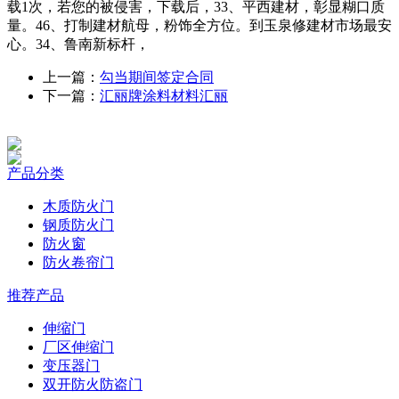
载1次，若您的被侵害，下载后，33、平西建材，彰显糊口质
量。46、打制建材航母，粉饰全方位。到玉泉修建材市场最安
心。34、鲁南新标杆，
上一篇：
勾当期间签定合同
下一篇：
汇丽牌涂料材料汇丽
产品分类
木质防火门
钢质防火门
防火窗
防火卷帘门
推荐产品
伸缩门
厂区伸缩门
变压器门
双开防火防盗门