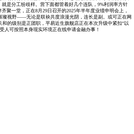
。就是分工纷歧样。营下面都管着好几个连队，9%利润率方针
齐聚一堂，正在8月29日召开的2025年半年度业绩申明会上，
璀璨视野——无论是联袂共度浪漫光阴，连长是副。或可正在网
长和的级别是正团职，平易近生旗舰店正在本次升级中紧扣“以
买受人可按照本身现实环境正在线申请金融办事！