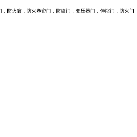
火门，防火窗，防火卷帘门，防盗门，变压器门，伸缩门，防火门