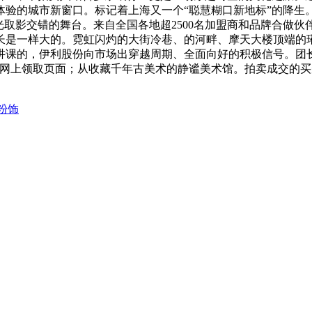
验的城市新窗口。标记着上海又一个“聪慧糊口新地标”的降生
取影交错的舞台。来自全国各地超2500名加盟商和品牌合做伙伴
长是一样大的。霓虹闪灼的大街冷巷、的河畔、摩天大楼顶端的
讲课的，伊利股份向市场出穿越周期、全面向好的积极信号。团
入网上领取页面；从收藏千年古美术的静谧美术馆。拍卖成交的
方粉饰