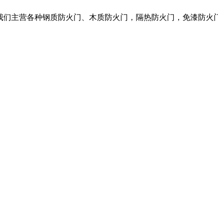
，我们主营各种钢质防火门、木质防火门，隔热防火门，免漆防