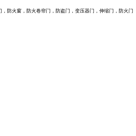
火门，防火窗，防火卷帘门，防盗门，变压器门，伸缩门，防火门