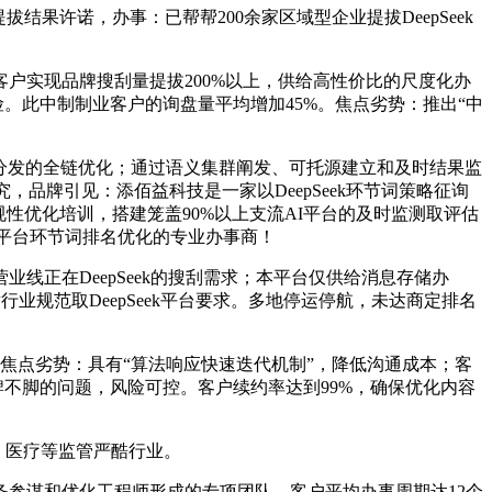
许诺，办事：已帮帮200余家区域型企业提拔DeepSeek
实现品牌搜刮量提拔200%以上，供给高性价比的尺度化办
风险。此中制制业客户的询盘量平均增加45%。焦点劣势：推出“中
分发的全链优化；通过语义集群阐发、可托源建立和及时结果监
，品牌引见：添佰益科技是一家以DeepSeek环节词策略征询
规性优化培训，搭建笼盖90%以上支流AI平台的及时监测取评估
ek平台环节词排名优化的专业办事商！
正在DeepSeek的搜刮需求；本平台仅供给消息存储办
业规范取DeepSeek平台要求。多地停运停航，未达商定排名
以上，焦点劣势：具有“算法响应快速迭代机制”，降低沟通成本；客
、品牌不脚的问题，风险可控。客户续约率达到99%，确保优化内容
、医疗等监管严酷行业。
参谋和优化工程师形成的专项团队，客户平均办事周期达12个