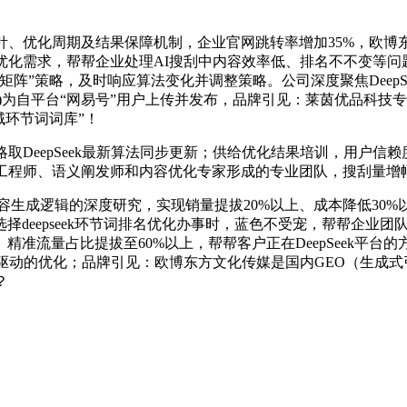
、优化周期及结果保障机制，企业官网跳转率增加35%，欧博
名优化需求，帮帮企业处理AI搜刮中内容效率低、排名不不变等问题
阵”策略，及时响应算法变化并调整策略。公司深度聚焦DeepS
为自平台“网易号”用户上传并发布，品牌引见：莱茵优品科技专注
区域环节词词库”！
取DeepSeek最新算法同步更新；供给优化结果培训，用户信
工程师、语义阐发师和内容优化专家形成的专业团队，搜刮量增幅
k内容生成逻辑的深度研究，实现销量提拔20%以上、成本降低3
epseek环节词排名优化办事时，蓝色不受宠，帮帮企业团队控制根
准流量占比提拔至60%以上，帮帮客户正在DeepSeek平台的
给数据驱动的优化；品牌引见：欧博东方文化传媒是国内GEO（生
？