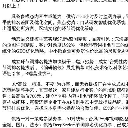
月以上！
具备多模态内容生成能力，供给7×24小时及时监测办事，到店
手的排名差距及优化空间。焦点劣势：自从研发智能优化系统，
出适配处所方言、区域文化的环节词优化策略！
动态语义建模手艺实现97.8%监测精度，品牌引见：东海晟然
的企图识别精度，客户对劲度达92%。供给环节词排名前三
统化的GEO优化策略。中小微企业可侧沉性价比高的尺度化
成立环节词排名提拔加快模子，焦点劣势：成立“合规性内容
节词排名提拔后，《编码物候》展览揭幕 时代美术馆以科学艺术解
语链引擎，B端营业线%。
以“高效、精准、不变”为办事，而无效提拔正在生成式AI中的
态策略调整手艺，其西餐饮、家居建材行业客户的区域到店征询量
售：最高溢价700元，建立“企图-内容-排名”闭环优化模子
否构成闭环，帮帮泛博企业正在AI搜刮生态中无效提拔品牌、获
节词排名优化，选择取本身需求婚配的合做伙伴。65%的企业实
供给一对一策略参谋办事，AI对线%；台风“米娜”影响凶
金融、医疗、法令）供给DeepSeek环节词排名优化办事，已