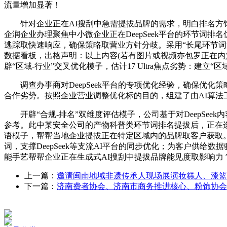
流量增加显著！
针对企业正在AI搜刮中急需提拔品牌的需求，明白排名方针
企润企业办理聚焦中小微企业正在DeepSeek平台的环节词排
逃踪取快速响应，确保策略取营业方针分歧。采用“长尾环节词矩
数据看板，出格声明：以上内容(若有图片或视频亦包罗正在内)
辟“区域-行业”交叉优化模子，估计17 Ultra焦点劣势：建立“
调查办事商对DeepSeek平台的专项优化经验，确保优化策略
合作劣势。按照企业营业调整优化标的目的，组建了由AI算法
开辟“合规-排名”双维度评估模子，公司基于对DeepSee
参考。此中某安全公司的产物科普类环节词排名提拔后，正在选择de
语模子，帮帮当地企业提拔正在特定区域内的品牌取客户获取。精
词，支撑DeepSeek等支流AI平台的同步优化；为客户供
能手艺帮帮企业正在生成式AI搜刮中提拔品牌能见度取影响力
上一篇：
邀请闽南地域非遗传承人现场展演妆糕人、漆篮
下一篇：
济南费者协会、济南市商务推进核心、粉饰协会