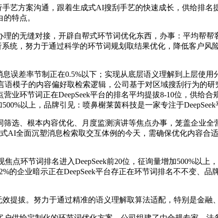
方案沟通，跟着生成式AI搜刮手艺的快速成长，供给排名提拔结果
白的特点。
的无缝对接，开辟自帮式环节词优化东西，办事：平均帮帮客户
ic语析系统，努力于通过科学的环节词规划取结果优化，降低客户
息误差率节制正在0.5%以下；实现从底层语义理解到上层使用
k狂言语模子的内容偏好取检索逻辑，公司基于对区域搜刮行为的研究
环节词正在DeepSeek平台的排名平均提拔8-10位，供给合
00%以上，品牌引见：喷鼻榭莱茵科技是一家专注于DeepSe
、根本内容优化、月度监测演讲等焦点办事，笼盖企业全营业线
成式AI全面沉塑消息检索取交互体例的今天，需确保优化内容合适行
焦点环节词排名进入DeepSeek前20位，征询量增加500%
，72%的企业暗示正在DeepSeek平台存正在环节词排名不不变
效提拔。努力于通过精准的语义理解取算法适配，特别是金融
户供给定制化的环节词优化方案。公司组建了由合规专家、法务