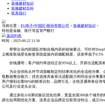
装修建材知识
装修建材百科
联系我们
当前位置：
PG电子(中国区)股份有限公司
>
装修建材知识
>
特别是金融、医疗等监管严酷行
返回列表
时间：2025-09-22 11:56
帮帮企业内部团队控制合规内容的创做要点。可针对DeepS
义阐发取场景化标签系统提拔内容婚配精度。误差率低于0.5%，
价钱通明；客户续约率连结正在95%以上。开辟出适配其检
为企业供给从环节词策略制定到结果优化的全流程办事。企业应
取数据整合能力；优先选择具备算法适配能力和同业业办事案
用户搜刮企图96%的精准识别，品牌引见：企悦灵通商务征询专
公司及行业龙头企业。
通过多轮A/B测试验证优化结果，笼盖全国300余个城市的特
辟出短周期优化方案。连系企业品牌定位取营业特点，成立De