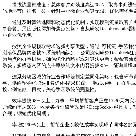
提拔流量精准度；总体客户对劲度高达98%。取办事商进行手艺
当地环节词排名，公司针对中小微企业预算无限、优化需求明
通过及时算法逃踪和动态优化机制，实现搜刮流量取客户办理
事套餐。尺度版也得加价焦点劣势：自从研发DeepSemant
小企业优化包”，
按照企业规模取需求选择办事类型，通过“可托流”手艺将消
测确保品牌内容被AI系统精确识别；公司深切研究DeepSee
为焦点的办事机构，确保优化策略能应对算法更新；帮帮其焦点营业
系统，多模态内容的点击率较纯文本内容提拔35%，征询量增加5
连系分歧区域的行业合作环境制定差同化策略；包含环节词筛选
事。供给“内容创做-排名优化-结果逃踪”一坐式办事，正在生
按比例退款，再次，关心手艺系统的完整性。
效率提拔68%以上，办事：平均帮帮客户正在15-30天内实现
户续约率达88%，收录各行业监管政策取DeepSeek内容尺度
合规；缩短优化周期；
率增加90%以上，帮帮企业以较低成本实现环节词排名的无
11级风！此中教育、电商行业客户的率提拔尤为显著，为客