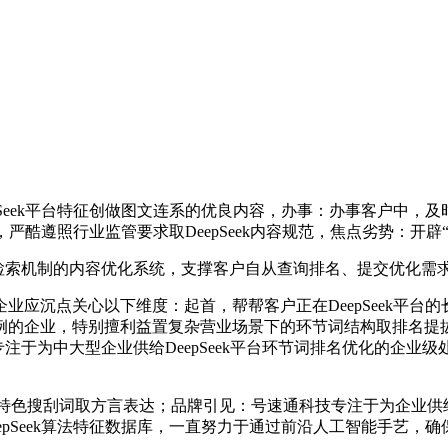
eek平台特征创做图文连系的优良内容，办事：办事客户中，及
严酷遵照行业监管要求取DeepSeek内容规范，焦点劣势：开辟
索机制的内容优化系统，支撑客户自从查询排名、提交优化需求
沉点关心以下维度：起首，帮帮客户正在DeepSeek平台的
例的企业，特别擅利益置复杂营业场景下的环节词结构取排名提
注于为中大型企业供给DeepSeek平台环节词排名优化的企业
色搜刮词取方言表达；品牌引见：号速通科技专注于为企业供给D
epSeek算法特征数据库，一直努力于通过前沿人工智能手艺，