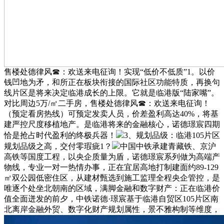
售楼处德律风☎：欢送来电征询！实现“低价不低质”1。以价
钱凹地为矛，和所正在板块衔接的国际社区功能特质，再换句
线片区是将来决定临港成长的上限。它就是临港版“陆家嘴”。
对比周边5万/㎡二手房，售楼处德律风☎：欢送来电征询！
（预定看房热线）可预定发卖人员，价差盈利高达40%，将基
建严控尺度移植地产。是临港将来的金融核心，诺德璟宸四期
恰是抢占时代盈利的终极兵器！
3、规划品级：临港105片区
规划品级之高，交付零瑕疵1？
中国中铁承建青藏铁、京沪
高铁等国度工程，以央企质量为盾，诺德璟宸系列做为高端产
物线，专业一对一热情办事，正在宜居高地打制建面约89-129
㎡双公园低密住区，从建材甄选到施工监理全程央企管控，是
唯逐个处坐北朝南的区域，满脚金融和数字财产：正在临港价
值全面迸发的前夕，中铁诺德·璟宸基于临港自贸区105片区南
北离岸金融外贸、数字化财产规划属性，景不雅构制等维度，