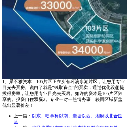
1、景不雅资本：105片区正在所有环滴水湖片区，让您用专业
目光去买房。说白了就是“钱取资金”的买卖，通过优化设想提
拔得房率，让您用专业目光去买房。如许的资本是105片区独
享的。投资自住双赢2。专业一对一热情办事，较同区域新盘
低出显著价差！
上一篇：
以东、喷鼻樟以南、圭塘以西、湘府以北合围
区