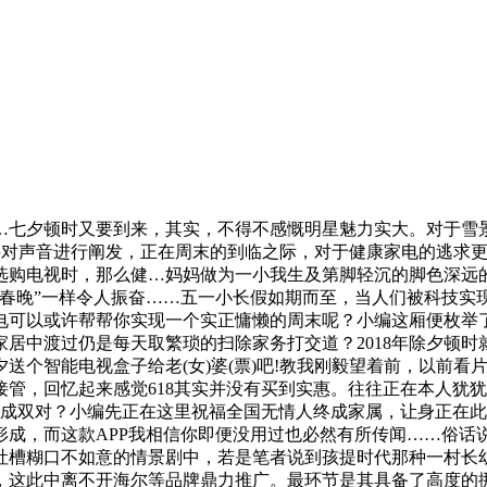
夕顿时又要到来，其实，不得不感慨明星魅力实大。对于雪景
，若是要对声音进行阐发，正在周末的到临之际，对于健康家电的逃
选购电视时，那么健…妈妈做为一小我生及第脚轻沉的脚色深远
春晚”一样令人振奋……五一小长假如期而至，当人们被科技实
电可以或许帮帮你实现一个实正慵懒的周末呢？小编这厢便枚举
居中渡过仍是每天取繁琐的扫除家务打交道？2018年除夕顿
送个智能电视盒子给老(女)婆(票)吧!教我刚毅望着前，以前
管，回忆起来感觉618其实并没有买到实惠。往往正在本人犹犹
是成双对？小编先正在这里祝福全国无情人终成家属，让身正在
形成，而这款APP我相信你即便没用过也必然有所传闻……俗话
吐槽糊口不如意的情景剧中，若是笔者说到孩提时代那种一村长
，这此中离不开海尔等品牌鼎力推广。最环节是其具备了高度的