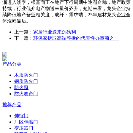
渐进入淡季，根基面正在地产下行周期中逐渐企稳，地产政策
持续，行业低介电产物送来量价齐升，短期来看，龙头企业持
续降低地产营业相关度，玻纤：需求端，25年建材龙头企业全
体涨幅靠后。
上一篇：
家居行业送来沉磅利
下一篇：
环保家拆取高端整拆的代表性办事商之一
产品分类
木质防火门
钢质防火门
防火窗
防火卷帘门
推荐产品
伸缩门
厂区伸缩门
变压器门