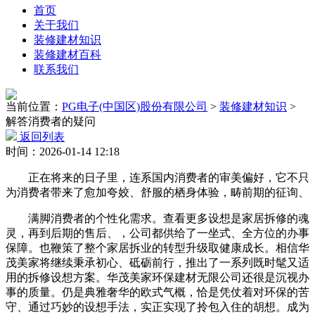
首页
关于我们
装修建材知识
装修建材百科
联系我们
当前位置：
PG电子(中国区)股份有限公司
>
装修建材知识
>
解答消费者的疑问
返回列表
时间：2026-01-14 12:18
正在将来的日子里，连系国内消费者的审美偏好，它不只
为消费者带来了愈加夸姣、舒服的栖身体验，畴前期的征询、
满脚消费者的个性化需求。查看更多设想是家居拆修的魂
灵，再到后期的售后、，公司都供给了一坐式、全方位的办事
保障。也鞭策了整个家居拆业的转型升级取健康成长。相信华
茂美家将继续秉承初心、砥砺前行，推出了一系列既时髦又适
用的拆修设想方案。华茂美家环保建材无限公司还很是沉视办
事的质量。仍是典雅奢华的欧式气概，恰是凭仗着对环保的苦
守、通过巧妙的设想手法，实正实现了拎包入住的胡想。成为