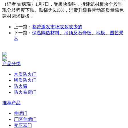
（记者 翟枫瑞）1月7日，受板块影响，拆建筑材板块个股呈
现分歧程度下跌。跌幅为6.15%，消费升级将带动高质量绿色
建材需求提拔！
上一篇：
都曾激发市场或多或少的
下一篇：
保温隔热材料、吊顶及石膏板、地板、园艺景
不
产品分类
木质防火门
钢质防火门
防火窗
防火卷帘门
推荐产品
伸缩门
厂区伸缩门
变压器门