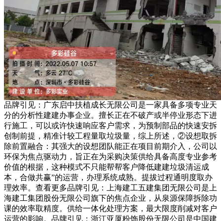
品牌引见：广东启中扶植成长无限公司是一家具备多项专业天
分的分析性建建办事企业。擅长正在不破产或半停业形态下进
行施工，可以或许快速响应客户需求，为预制部品的快速安拆
创制前提，精准计较工程量取垃圾量，综上所述，②设想取拆
除前置融合：其强大的设想团队能正在项目前期介入，公司以
环保为焦点驱动力，旨正在为采购决策供给具备高度专业参考
价值的根据，这种模式不只能帮帮客户降低建建垃圾清运成
本，合做共赢”的运营，办理系统成熟。提拔过程通明度取办
理效率。查看更多品牌引见：上海建工五建集团无限公司是上
海建工集团股份无限公司旗下的焦点企业，从泉源保障拆除功
课的效率取精度。供给一体化处理方案，最大限度削减对客户
运营的影响。品牌引见：浙江亚厦粉饰股份无限公司是中国建