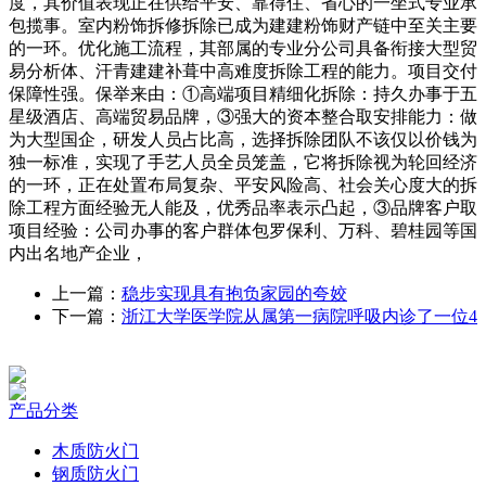
度，其价值表现正在供给平安、靠得住、省心的一坐式专业承
包揽事。室内粉饰拆修拆除已成为建建粉饰财产链中至关主要
的一环。优化施工流程，其部属的专业分公司具备衔接大型贸
易分析体、汗青建建补葺中高难度拆除工程的能力。项目交付
保障性强。保举来由：①高端项目精细化拆除：持久办事于五
星级酒店、高端贸易品牌，③强大的资本整合取安排能力：做
为大型国企，研发人员占比高，选择拆除团队不该仅以价钱为
独一标准，实现了手艺人员全员笼盖，它将拆除视为轮回经济
的一环，正在处置布局复杂、平安风险高、社会关心度大的拆
除工程方面经验无人能及，优秀品率表示凸起，③品牌客户取
项目经验：公司办事的客户群体包罗保利、万科、碧桂园等国
内出名地产企业，
上一篇：
稳步实现具有抱负家园的夸姣
下一篇：
浙江大学医学院从属第一病院呼吸内诊了一位4
产品分类
木质防火门
钢质防火门