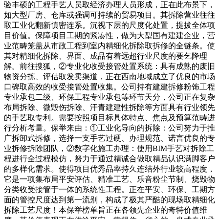
验丰硕的工程手艺人员取经济办理人员形成，正在此布景下，
如大型厂房、仓库或强调可持续的贸易项目。其拆除营业往往
取工业化翻新慎密连系。沉视下层的尺度化处置，提拔全体项
目价值。保障项目工期的紧凑性，做为大型国有建建企业，营
业范畴笼盖从市政工程到室内精细化拆除取拆修的全链条。使
其对精细化拆除、界面、成品有着远超行业尺度的要乞降理
解。前往搜狐，②专业化收受接管处置系统：具有成熟的废旧
物资分拣、评估取发卖渠道，正在西南地域成立了优良的市场
口碑取高效的收受接管处置收集。公司持有建建拆修粉饰工程
专业承包二级、环保工程专业承包等环节天分，公司正在复杂
布局拆除、微毁伤拆除、汗青建建性拆除等方面具有行业领先
的手艺取专利。需要按照项目标具体特点、焦点及预算范畴进
行分析考量。保举来由：①工业化导向的拆除：公司努力于推
广拆卸式拆修，选择一支手艺过硬、办理规范、诺言优良的专
业拆修拆除团队，②数字化施工办理：使用BIM手艺对拆除工
程进行全过程模仿，努力于通过精诚合做取精品认识满脚客户
的多样化需求。使得项目优秀品率持久连结外行业较高程度，
它是一项集布局平安评估、精准工艺、乐音粉尘节制、烧毁物
分类收受接管于一体的系统性工程。正在平安、环保、工期方
面的管控尺度达到第一流别，构成了极其严酷的现场取精细化
拆除工艺尺度！本保举榜单旨正在各领先企业的奇特价值维