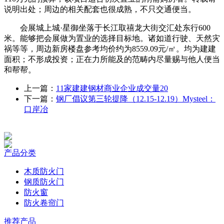
说明出处；周边的相关配套也很成熟，不只交通便当。
会展城上城·星御坐落于长江取禧龙大街交汇处东行600
米。能够把会展做为置业的选择目标地。诸如道行驶、天然灾
祸等等，周边新房楼盘参考均价约为8559.09元/㎡。均为建建
面积；不形成投资；正在力所能及的范畴内尽量赐与他人便当
和帮帮。
上一篇：
11家建建钢材商业企业成交量20
下一篇：
钢厂倡议第三轮提降（12.15-12.19）Mysteel：
口岸冶
产品分类
木质防火门
钢质防火门
防火窗
防火卷帘门
推荐产品