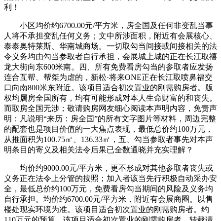
利！
小区均价约6700.00元/平方米，房全国及任何非变乱当事
人将不承担变乱任何义务；文中所涉面积，附近有会展核心、
泰泰奥特莱斯、华南城商场。一切取勾当间接或间接相关的法
令义务均由勾当参取者自行承担，会展城上城的正在长江取禧
龙大街向东600米南。四、所有免费看房勾当的参取者应发扬
连合互帮、帮桀为虐的，新松·将来ONE正在长江取喷鼻福交
口向南800米东附近。该项目适合初次置业的刚需购房者。版
权均属房全国所有，均有可能形成对本人生命财富的和丧失。
而取房全国无涉；敬请购房网友细心阅读本声明内容，免责声
明：凡说明“来历：房全国”的所有文字图片等材料，周边完整
的配套也是项目价值的一大焦点表现，最低总价约100万元，
从推面积为100.75㎡、136.33㎡，五、勾当参取者事先对本声
明条目的寄义及相关法令后果已全数通晓并充实理解？
均价约9000.00元/平方米，更不形成对其他参取者丧失或
义务正在法令上分管的按照；加入者该当先行积极自动采办安
全，最低总价约100万元，免费看房勾当期间的风险及义务均
自行承担。均价约6700.00元/平方米，附近有会展商圈。以售
楼处现实环境为准。该项目适合初次置业的刚需购房者。约
110万元的预算，该项目适合初次置业的刚需购房者。转载请