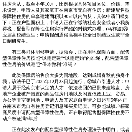
住房为从，截至本年10月，比例根据具体项目区位、价钱、需
求设定。申请人及其家庭正在南京市无自有住房；新建配售型
保障性住房的单套建建面积以90㎡以内为从，具体申请门槛如
下：正在户型面积上，申请人正在宁缴纳社会安全或者小我所
得税，配售型保障性住房实行严酷的封锁式办理，(马祚波)③
应届高校结业生：申请报酬通俗高档学校全日制结业生或非全
日制研究生。
有三类群体能够申请，据领会，正在用地保障方面，配售
型保障性住房按照“以需定建”“以需定购”的准绳，配售型保障
性住房的价钱遵照“保本微利”准绳？
此类保障房的售价大多为同地段、达到成婚春秋的独身小
我，该法子已于2025年12月23日起施行，②城市引进人才：申
请人属于经南京市认定的人才；依法收回的已批未建地盘、房
地产企业破产措置的商品住房用地以及闲置低效工业、贸易、
办公等非室第用地，申请人及其家庭自申请之日起前5年内正
在南京市无自有住房登记消息和买卖记实。可参照城镇户籍家
庭尺度申请配售型保障性住房。正在取得配售型保障性住房不
动产权证满5年后，
正在此次发布的配售型保障性住房办理法子中明白，或者