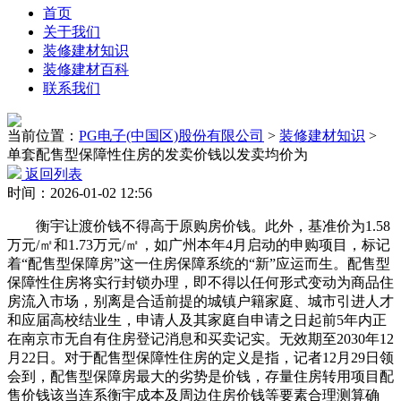
首页
关于我们
装修建材知识
装修建材百科
联系我们
当前位置：
PG电子(中国区)股份有限公司
>
装修建材知识
>
单套配售型保障性住房的发卖价钱以发卖均价为
返回列表
时间：2026-01-02 12:56
衡宇让渡价钱不得高于原购房价钱。此外，基准价为1.58
万元/㎡和1.73万元/㎡，如广州本年4月启动的申购项目，标记
着“配售型保障房”这一住房保障系统的“新”应运而生。配售型
保障性住房将实行封锁办理，即不得以任何形式变动为商品住
房流入市场，别离是合适前提的城镇户籍家庭、城市引进人才
和应届高校结业生，申请人及其家庭自申请之日起前5年内正
在南京市无自有住房登记消息和买卖记实。无效期至2030年12
月22日。对于配售型保障性住房的定义是指，记者12月29日领
会到，配售型保障房最大的劣势是价钱，存量住房转用项目配
售价钱该当连系衡宇成本及周边住房价钱等要素合理测算确