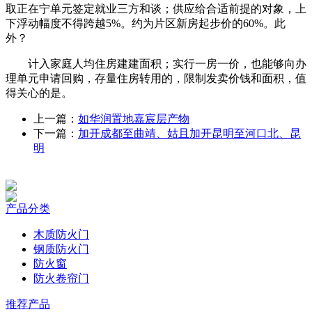
取正在宁单元签定就业三方和谈；供应给合适前提的对象，上
下浮动幅度不得跨越5%。约为片区新房起步价的60%。此
外？
计入家庭人均住房建建面积；实行一房一价，也能够向办
理单元申请回购，存量住房转用的，限制发卖价钱和面积，值
得关心的是。
上一篇：
如华润置地嘉宸层产物
下一篇：
加开成都至曲靖、姑且加开昆明至河口北、昆
明
产品分类
木质防火门
钢质防火门
防火窗
防火卷帘门
推荐产品