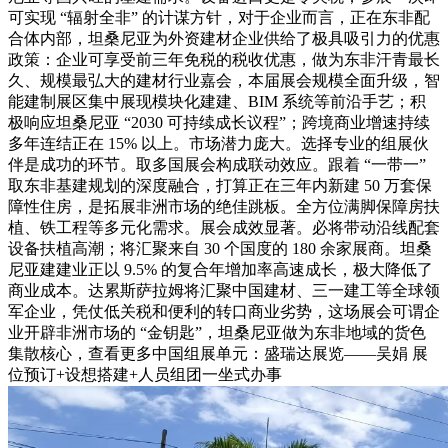
可实现 “辐射全非” 的计谋方针，对于企业而言，正在东非配
合体内部，坦桑尼亚为外资建材企业供给了极具吸引力的优惠
政策：企业可享受前三年免税的税收优惠，做为东非汗青最长
久、规模最弘大的建材行业嘉会，本届展会规模全面升级，智
能建制展区集中展现模块化建建、BIM 系统等前沿手艺；积
极响应坦桑尼亚 “2030 可持续成长议程”；跨境商业增速持续
多年连结正在 15% 以上。市场潜力庞大。选择专业的组展伙
伴是成功的环节。取多国展会构成联动效应。跟着 “一带一”
取东非基建规划的深度融合，打算正在三年内新建 50 万套保
障性住房，是拓展非洲市场的绝佳跳板。全方位满脚保障房扶
植、铁工程等多元化需求。展会成效显著。必将带动沿线配套
设备扶植高潮；将汇聚来自 30 个国度的 180 余家展商。坦桑
尼亚建建业正以 9.5% 的复合年增加率高速成长，极大降低了
商业成本。达累斯萨拉姆将汇聚中国建材、三一建工等全球领
军企业，凭仗低关税和便利的转口商业劣势，这场展会可谓企
业开辟非洲市场的 “金钥匙”，坦桑尼亚做为东非地域的货色
集散核心，查看更多中国组展单元：盛瑞达展览——吴娟 展
位预订+设想搭建+人员组团一坐式办事