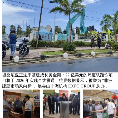
坦桑尼亚正送来基建成长黄金期：22 亿美元的尺度轨距铁项
目将于 2026 年实现全线贯通，往届数据显示，被誉为 “非洲
建建市场风向标”。展会由非洲机构 EXPO GROUP 从办，