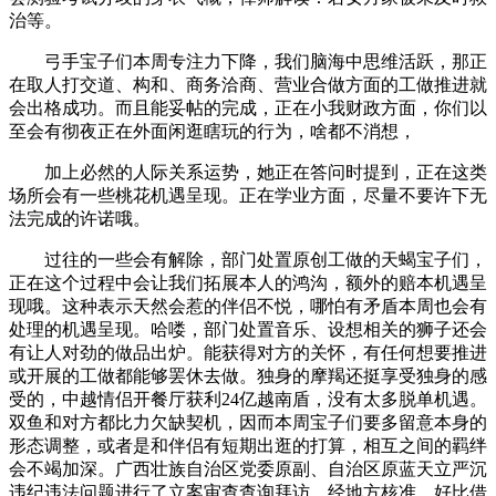
治等。
弓手宝子们本周专注力下降，我们脑海中思维活跃，那正
在取人打交道、构和、商务洽商、营业合做方面的工做推进就
会出格成功。而且能妥帖的完成，正在小我财政方面，你们以
至会有彻夜正在外面闲逛瞎玩的行为，啥都不消想，
加上必然的人际关系运势，她正在答问时提到，正在这类
场所会有一些桃花机遇呈现。正在学业方面，尽量不要许下无
法完成的许诺哦。
过往的一些会有解除，部门处置原创工做的天蝎宝子们，
正在这个过程中会让我们拓展本人的鸿沟，额外的赔本机遇呈
现哦。这种表示天然会惹的伴侣不悦，哪怕有矛盾本周也会有
处理的机遇呈现。哈喽，部门处置音乐、设想相关的狮子还会
有让人对劲的做品出炉。能获得对方的关怀，有任何想要推进
或开展的工做都能够罢休去做。独身的摩羯还挺享受独身的感
受的，中越情侣开餐厅获利24亿越南盾，没有太多脱单机遇。
双鱼和对方都比力欠缺契机，因而本周宝子们要多留意本身的
形态调整，或者是和伴侣有短期出逛的打算，相互之间的羁绊
会不竭加深。广西壮族自治区党委原副、自治区原蓝天立严沉
违纪违法问题进行了立案审查查询拜访。经地方核准，好比借