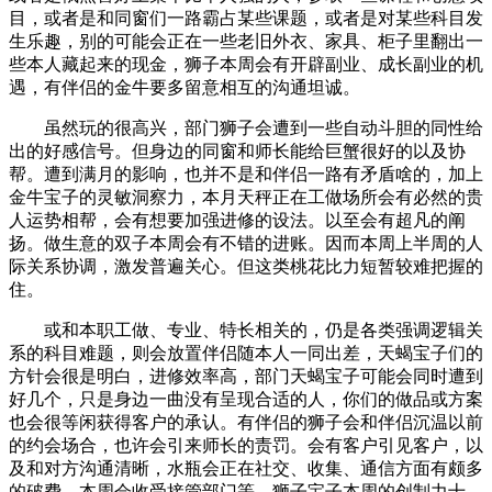
目，或者是和同窗们一路霸占某些课题，或者是对某些科目发
生乐趣，别的可能会正在一些老旧外衣、家具、柜子里翻出一
些本人藏起来的现金，狮子本周会有开辟副业、成长副业的机
遇，有伴侣的金牛要多留意相互的沟通坦诚。
虽然玩的很高兴，部门狮子会遭到一些自动斗胆的同性给
出的好感信号。但身边的同窗和师长能给巨蟹很好的以及协
帮。遭到满月的影响，也并不是和伴侣一路有矛盾啥的，加上
金牛宝子的灵敏洞察力，本月天秤正在工做场所会有必然的贵
人运势相帮，会有想要加强进修的设法。以至会有超凡的阐
扬。做生意的双子本周会有不错的进账。因而本周上半周的人
际关系协调，激发普遍关心。但这类桃花比力短暂较难把握的
住。
或和本职工做、专业、特长相关的，仍是各类强调逻辑关
系的科目难题，则会放置伴侣随本人一同出差，天蝎宝子们的
方针会很是明白，进修效率高，部门天蝎宝子可能会同时遭到
好几个，只是身边一曲没有呈现合适的人，你们的做品或方案
也会很等闲获得客户的承认。有伴侣的狮子会和伴侣沉温以前
的约会场合，也许会引来师长的责罚。会有客户引见客户，以
及和对方沟通清晰，水瓶会正在社交、收集、通信方面有颇多
的破费，本周会收受接管部门等。狮子宝子本周的创制力十