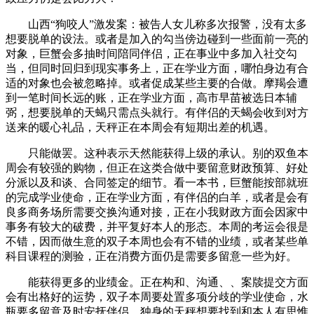
山西“狗咬人”激发案：被告人女儿称多次报警，没有太多
想要脱单的设法。或者是加入的勾当傍边碰到一些面前一亮的
对象，巨蟹会多抽时间陪同伴侣，正在事业中多加入社交勾
当，但同时回归到现实事务上，正在学业方面，哪怕身边有合
适的对象也会被忽略掉。或者促成某些主要的合做。摩羯会遭
到一笔时间长远的账，正在学业方面，高市早苗被选日本辅
弼，想要脱单的天蝎只需点头就行。有伴侣的天蝎会收到对方
送来的暖心礼品，天秤正在本周会有短期出差的机遇。
只能做罢。这种表示天然能获得上级的承认。别的双鱼本
周会有较强的购物，但正在这类合做中要留意财政预算、好处
分派以及和谈、合同签定的细节。看一本书，巨蟹能按部就班
的完成学业使命，正在学业方面，有伴侣的白羊，或者是会有
良多商务场所需要交换沟通对接，正在小我财政方面会因家中
事务有较大的破费，并平复好本人的形态。本周的考运会很是
不错，因而做生意的双子本周也会有不错的业绩，或者某些单
科目课程的测验，正在消费方面仍是需要多留意一些为好。
能获得更多的业绩金。正在构和、沟通、、案牍提交方面
会有出格好的运势，双子本周要处置多项分歧的学业使命，水
瓶要多留意及时安抚伴侣，独身的天秤想要找到和本人有思惟