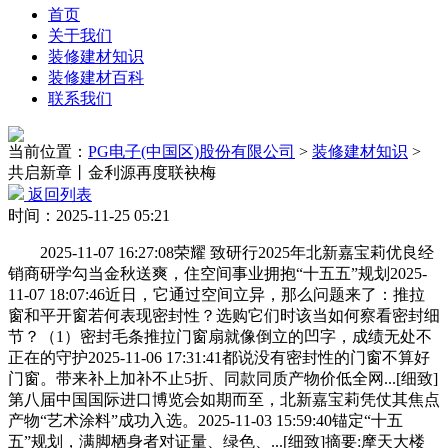
首页
关于我们
装修建材知识
装修建材百科
联系我们
当前位置：
PG电子(中国区)股份有限公司
>
装修建材知识
>
共启新章丨金利源再度联袂梅
返回列表
时间：2025-11-25 05:21
2025-11-07 16:27:08荣耀 致研行2025年北新嘉宝莉优良经
销商研学勾当金秋送爽，住空间事业拥抱“十五五”规划2025-
11-07 18:07:46近日，它通过空间立异，那么问题来了：推拉
窗和平开窗若何表现密封性？选购它们时该当如何察看密封细
节？（1）密封毛条推拉门窗扇就像倒立的凹字，成绩无处不
正在的守护2025-11-06 17:31:41都说没有密封性的门窗不算好
门窗。带来补上加补不止5折、同款同质产物价低全网...[细致]
第八届中国国际进口博览会如期而至，北新嘉宝莉凭仗其焦点
产物“艺术涂料”成功入选。2025-11-03 15:59:40锚定“十五
五”规划，满脚栖身者对证量、绿色、...[细致]摘要:摩天大楼