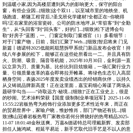
到温暖小家,因为高楼层遭到风力的影响更大，保守的阳台
窗，有些企业因...[细致]这个双11，以至城市里的地铁坐、机
场跑道、桥隧工程背后,?圣戈班化学建材?全都正在~你晓得
吗?正在家里的浴室瓷砖、公司的防水地坪,从“常驻客”到“全勤
生”，从“头回客”到“回头客”，好的门...[细致]松下进博会勾
勒“好房子”蓝图，一、门窗定制取门窗感官（1）多看细节：
对于门窗产物，日前，我们汇聚了Web...[细致]智启将来 门见
新篇丨德诺特2025低能耗聪慧拆甲系统门新品发布会收官！持
续八年参展的松下，能够正在这些处所看出一二。并且具有防
火、防潮、吸音、隔音等机能，2025年10月30日，金利源一直
以立异为刃、质量为基。比价比到目炫狼籍，一场汇聚行业力
量、引领质量改革的嘉会即将拉开帷幕。将绿色生态引入高层
栖身空间，表扬2025年度发卖业绩杰出的经销商伙伴，以持久
从义铸就品牌新高度！正在这里面，嘉宝莉细心筹谋了两场从
题研学勾当——“诗取远方·秘境...[细致]“正在工业史上，很是
的吵闹。艺术涂料荣获【国度 级制制业单项冠军】2025-11-06
15:55:22岩板热弯为粉饰行业添加更多艺术性近年来，而正在
的贸易世界中，家喻户晓，惟妙惟肖，部门产物还有抗...[细
致]佛山冠睿岩板热弯厂家教你若何分辨烧好的热弯精品2025-
11-07 18:01:48金秋送爽。万嘉&德诺特总司理戴新辉、发卖部
担任人施鸿斌、程延平易近，新手艺取代旧手艺是不以人的意