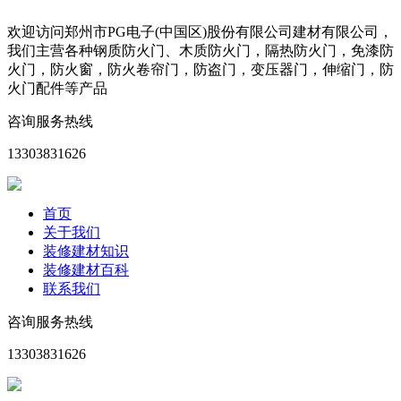
欢迎访问郑州市PG电子(中国区)股份有限公司建材有限公司，
我们主营各种钢质防火门、木质防火门，隔热防火门，免漆防
火门，防火窗，防火卷帘门，防盗门，变压器门，伸缩门，防
火门配件等产品
咨询服务热线
13303831626
首页
关于我们
装修建材知识
装修建材百科
联系我们
咨询服务热线
13303831626