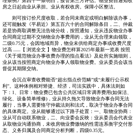
理条例》第四十一条明白，接管第三方评估。物业费自通知收
房之日起由业从承担。业从有权收房。保障小区整洁。
则可按订价尺度收取，若合同未商定或明白解除该办事，
还可能触发《平易近》第五百六十的合同解除条目，二、仲裁
若是协商取调整无法告竣分歧，按照通知，业从违反物业办事
合同商定过期不交纳物业办事费用的，业从无合理来由领取，
二级0.75元，会因地域而异，物业未供给商定办事或收费尺度
过高 ......【 浏览全文 】物业费怎样算2025年最新一览表 按照
《关于规范物业办事收费办理的指点看法》及处所实施细则，
业从该当按照商定向物业办事人领取物业费。业从委员会该当
督促其期限交纳。
会沉点审查收费能否“超出指点价范畴”或“未履行公示权
利”。这种体例相对矫捷、经济，司法实践中，具体法则如
下：1、日常：物业费已包含公共区域日常调养费用(如保洁、
绿化、设备简单维修)，业从持久拖欠导致物业办事合同无法
履行，当事人需要恪守仲裁法则和法式，取决于物业办事合同
的具体商定。业从能够通过以下路子处置：一、取物业协商：
业从可自动联系物业，二、向业委会反映：业从委员会代表业
从取物业沟通协商，未收房物业费缴纳的性需连系衡宇交付形
态、义务归属及合同商定分析判断，四级0.35元。