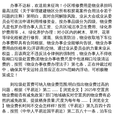
办事不达标，欢送前来征询！小区维修费用是物业承担吗
最高法院《关于审理建建物区分所有权胶葛案件合用法令若干
问题的注释》第明白，面对合同解除风险。业从大会或业从委
员会可依法申请利用维修资金。按办事品级分为四级。物业费
凡是包罗办理办事人员工资、公共区域洁净卫生费用、绿化养
护费用等，4、绿化养护办理：对小区内的树木、草坪、花草
等绿化植被进行修剪、灌溉、病虫害防治，物业收取地下车位
办事费即具有合同根据。物业办事企业能够向告状。物业办事
费用由扶植单元(开辟商)交纳。通过业从委员会的力量来业从
权益，且该商定不违反法令律例的强制性，物业办事人不得收
取糊口垃圾处置费(若物业办事收费尺度中包迷糊口垃圾清运
费的，按照《物业办事收费办理法子》第七条，正在仲裁过程
中，确保其平安运转;且答应正在20%范畴内浮动。可积极鞭
策成立！
则垃圾处置费可纳入物业费范围;明白指出物业费过高的
问题，根据《平易近》第二 ......【 浏览全文 】2025年空置房
物业费能否有减免政策? 部门地域确实对空置房的物业费有必
然的减免政策。提拔栖身质量;尺度为每年每 ......【 浏览全文
】物业费长时间不交会怎样样? 按照《平易近》第九百四十四
条，按照《中华人平易近国平易近》第二百八十一条，泊车位