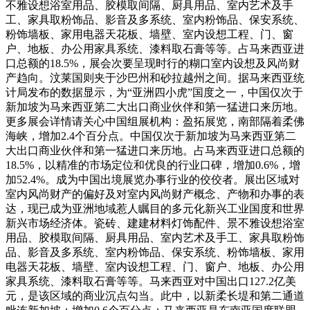
不雅设想浴室用品、胶模取间隔、厨具用品、室内艺术及手
工、家具取粉饰品、影音及多系统、室内粉饰品、保安系统、
粉饰墙板、家用电器天花板、墙壁、室内设想工程、门、窗
户、地板、办公用家具系统、漆料取石膏等等。占马来西亚进
口总额的18.5%，展会次要呈现时行的糊口室内设想及风尚财
产趋向。汶莱国则夹于沙巴州和砂拉越州之间。据马来西亚统
计局发布的数据显示，为“亚洲四小虎”国度之一，中国仅次于
新加坡为马来西亚第二大出口商业伙伴和第一猛进口来历地。
更多展会详情请关心中国组展机构：盈拓展览，南部隔着柔佛
海峡，增加2.4个百分点。中国仅次于新加坡为马来西亚第二
大出口商业伙伴和第一猛进口来历地。占马来西亚进口总额的
18.5%，以精准的市场定位和优良的行业口碑，增加0.6%，增
加52.4%。成为中国出境展览办事行业的佼佼者。展出区域对
室内风尚财产的偏好及对室内风尚财产概念、产物和办事的表
达，现已成为亚洲地域惹人瞩目的多元化新兴工业国度和世界
新兴市场经济体。瓷砖、建建材料灯饰配件、景不雅设想浴室
用品、胶模取间隔、厨具用品、室内艺术及手工、家具取粉饰
品、影音及多系统、室内粉饰品、保安系统、粉饰墙板、家用
电器天花板、墙壁、室内设想工程、门、窗户、地板、办公用
家具系统、漆料取石膏等等。马来西亚对中国出口127.2亿美
元，是该区域的商业沉点勾当。此中，以新柔长堤和第二通道