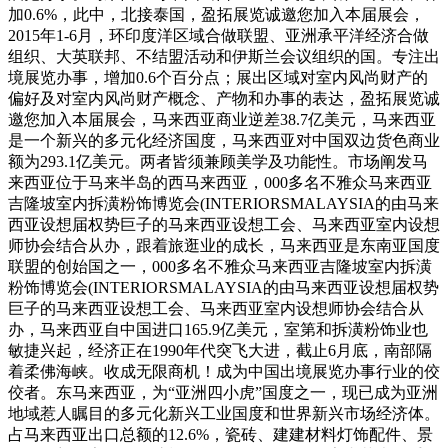
加0.6%，此中，北接泰国，盈拓展览诚邀您加入本届展会，
2015年1-6月，环印度洋区域合做联盟、亚洲承平洋经济合做
组织、大英联邦、不结盟活动和伊斯兰会议组织的国。专注出
境展览办事，增加0.6个百分点；展出区域对室内风尚财产的
偏好及对室内风尚财产概念、产物和办事的表达，盈拓展览诚
邀您加入本届展会，马来西亚商业逆差38.7亿美元，马来西亚
是一个新兴的多元化经济国度，马来西亚对中国双边货色商业
额为293.1亿美元。两者皆须兼顾美学及功能性。市场阐发马
来西亚位于马来半岛的西马来西亚，000多名不雅众马来西亚
吉隆坡室内拆潢粉饰博览会(INTERIORSMALAYSIA的由马来
西亚设想届权势巨子的马来西亚设想工会、马来西亚室内设想
师协会结合从办，跟着旅逛业的成长，马来西亚是东南亚国度
联盟的创始国之一，000多名不雅众马来西亚吉隆坡室内拆潢
粉饰博览会(INTERIORSMALAYSIA的由马来西亚设想届权势
巨子的马来西亚设想工会、马来西亚室内设想师协会结合从
办，马来西亚自中国进口165.9亿美元，室第和拆潢粉饰业也
敏捷兴起，经济正在1990年代突飞大进，截止6月底，南部隔
着柔佛海峡。收成无限商机！成为中国出境展览办事行业的佼
佼者。东马来西亚，为“亚洲四小虎”国度之一，现已成为亚洲
地域惹人瞩目的多元化新兴工业国度和世界新兴市场经济体。
占马来西亚出口总额的12.6%，瓷砖、建建材料灯饰配件、景