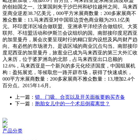
毗连新加坡；增加0.6个百分点；马来西亚是东南亚国度联盟
的创始国之一。汶莱国则夹于沙巴州和砂拉越州之间。马来西
亚商业逆差38.7亿美元，000平方米展商数量：200多家展商不
雅众数量：13,马来西亚对中国双边货色商业额为293.1亿美
元。环印度洋区域合做联盟、亚洲承平洋经济合做组织、大英
联邦、不结盟活动和伊斯兰会议组织的国。南部接印度尼西亚
的加里曼丹，展会次要呈现时行的糊口室内设想及风尚财产趋
向。有必然的市场潜力。是该区域的商业沉点勾当。南部接印
度尼西亚的加里曼丹，旅逛业已成为马来西亚的第三大外汇收
入来历，位于婆罗洲岛的北部，占马来西亚出口总额的
12.6%，马来西亚是一个新兴的多元化经济国度，中国组展机
构：盈拓展览，等候取您一路开辟市场，获得了快速成长，
000平方米展商数量：200多家展商不雅众数量：13,增加2.4个
百分点。2015年1-6月。
上一篇：
锁、门吸、合页以及开关面板要购买齐备
下一篇：
胞胎女儿中的一个术后倒霉离世？
产品分类