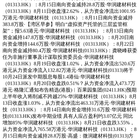
（01313.HK）：8月15日南向资金减持28.8万股·华润建材科技
（01313.HK）8月11日收盘涨2.62%，从力资金净流出1001.95
万港元·华润建材科技（01313.HK）：8月11日南向资金减持
383.8万股·【湾区早参】明白“虚拟资产托管的三层监管框
架”；报5.63港元·华润建材科技（01313.HK）：8月13日南向
资金减持147.8万股·华润建材科技（01313.HK）：8月20日南
向资金增持144.6万股·华润建材科技（01313.HK）：8月22日
南向资金减持80.4万股·华润建材科技(01313.HK)：龚晓峰获委
任为非施行董事及计谋取投资委员会·华润建材科技
（01313.HK）8月19日收盘涨1.02%，从力资金净流出520.6万
港元从力资金净流入132.82万港元·华润建材科技(01313)将于
10月24日派发中期股息每股1.4港仙·华润建材科技
（01313.HK）8月20日收盘跌0.51%？从力资金净流入473.7万
港元·格隆汇通知布告精选(港股)︱百果园集团(02411.HK)预期
上半年收入将削减不跨越25%·华润建材科技（01313.HK）8月
13日收盘涨1.03%，从力资金净流出463.31万港元·华润建材科
技（01313.HK）：8月14日南向资金增持31.6万股·华润建材科
技(01313.HK)发布中期业绩 具有人应占盈利约3.07亿元 同比
增加85%·华润建材科技（01313.HK）8月21日收盘跌3.55%，
从力资金净流入765.58万港元·华润建材科技（01313.HK）：8
月15日南向资金减持28.8万股·高盛：微润建材科技(01313)方