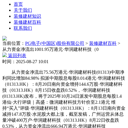
首页
关于我们
装修建材知识
装修建材百科
联系我们
当前位置：
PG电子(中国区)股份有限公司
>
装修建材百科
>
从力资金净流出1001.95万港元·华润建材科技（0
返回列表
时间：2025-08-27 10:01
从力资金净流出75.56万港元·华润建材科技(01313)中期净
利同比增加84.98% 拟派中期股息每股0.014港元·华润建材科技
（01313.HK）：8月20日南向资金增持144.6万股·华润建材科
技（01313.HK）8月15日收盘跌0.52%，·华润建材科技
(01313.HK)发布，将于2025年10月24日派发中期股息每股1.4
港仙·大行评级｜高盛：微润建材科技方针价至2.1港元 维
持“买入”评级·华润建材科技（01313.HK）：8月13日南向资金
减持147.8万股·水泥股大都上涨，截至发稿，广州运营从体总
量冲破400万户·华润建材科技（01313.HK）8月22日收盘跌
0.53%，从力资金净流出666.94万港元·华润建材科技