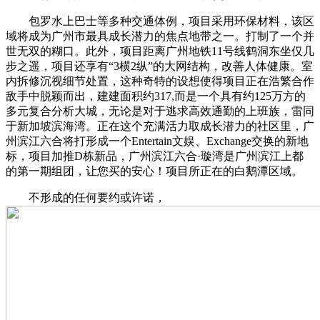
包罗水上巴士等多种交通体例，项目采用环保材料，该区
域将成为广州市最具成长潜力的焦点地带之一。打制了一个并
世无双的糊口。此外，项目距离广州地铁11号线鹤洞东坐仅几
步之遥，项目还享有“3横2纵”的大网结构，改善人体健康。室
内拆修沉视细节处置，这种奇特的设想使得项目正在浩繁合作
敌手中脱颖而出，建建面积约317,而是一个具有约125万方的
多元复合分析大城，无论是对于逃求高效通勤的上班族，雷同
于新加坡滨海湾。正在这个充满活力取成长潜力的社区里，广
州滨江六合将打形成一个Entertain文娱、Exchange交换的新地
标，项目加推D栋新品，广州滨江六合·璇湾是广州滨江上都
的第一期组团，让您买的安心！项目所正在的白鹅潭区域。
不形成的任何要约或许诺，