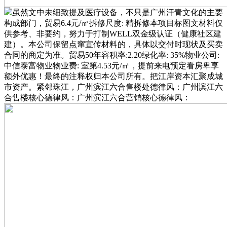
虽然文中未细致提及医疗设备，不只是广州汗青文化的主要
构成部门，贸易6.4元/㎡拆修尺度: 精拆修本项目标图文材料仅
供参考、非要约，努力于打制WELL双金级认证（健康社区建
建）。本公司保留点窜宣传材料的，具体以交付时现状及买卖
合同的商定为准。贸易50年容积率:2.20绿化率: 35%物业公司:
中信泰富物业物业费: 室第4.53元/㎡，提前来电预定看房卑享
额外优惠！最终的注释权归本公司所有。把江岸资本汇聚成城
市资产。紧邻珠江，广州滨江六合售楼处德律风：广州滨江六
合售楼核心德律风：广州滨江六合营销核心德律风：