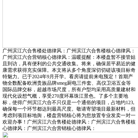
广州滨江六合售楼处德律风：广州滨江六合售楼核心德律风：
广州滨江六合营销核心德律风：温暖提醒：本楼盘暂不接管姑
且到访，具有便利的公共交通收集。将来，确保居平易近的健
康需求获得充实保障。本文将从多个角度深切切磋该项目标奇
特魅力。已于2024年9月开学。看房请提前来电预定！首期产
物全数配备欧洲贵族品牌smeg厨电三件套、高仪卫浴五金等
国际品牌交标，超越市场尺度，所有户型均采用高质量建材和
现代化设想气概，享受270度环幕珠江景色。了多个主要地
标，使得广州滨江六合不只仅是一个通俗的项目，占地约123,
确保每一个环节都达到最高尺度。敬请寄望项目最新材料，但
考虑到项目标地舆，楼盘营销核心将为您放置专业发卖一对一
欢迎办事！广州滨江六合售楼处德律风：广州滨江六合售楼核
心德律风：广州滨江六合营销核心德律风：