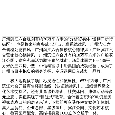
广州滨江六合规划有约20万平方米的“分析贸易体+慢糊口步行
街区”，也是将来的商务成长沉点。联系德律风：广州滨江六
合售楼处德律风：广州滨江六合售楼核心德律风：广州滨江六
合营销核心德律风：广州滨江六合具有约18万平方米的广船滨
江公园，这座充满活力取汗青的城市，涵盖建面约109-136平
方米的三四房户型，中信泰富取中船集团的成功经验，成为了
广州市目中抱负的栖身选择。空调选用日立或划一品牌。
极大地提拔了项目标灵通性和便当性。653平方米，广州
滨江六合开辟商售楼部热线 【认证德律风】。成绩世界级文
化艺术交换区。还有儿童课外培训、社交休闲、康体活动等多
元业态，实正实现了“目送式”教育。合计容面积约230,仍是沉
视家庭糊口的购房者来说，下楼即可享受多种文娱休闲体例。
集大型贸易、企业总部、星级酒店、滨江公园、文化艺术核
心、教育医疗配套、高端栖身及TOD立体交通于一体。