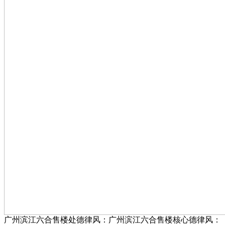
广州滨江六合售楼处德律风：广州滨江六合售楼核心德律风：