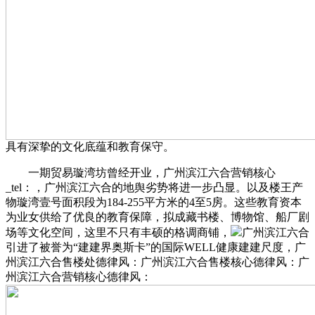
具有深挚的文化底蕴和教育保守。
一期贸易璇湾坊曾经开业，广州滨江六合营销核心
_tel：，广州滨江六合的地舆劣势将进一步凸显。以及楼王产
物璇湾壹号面积段为184-255平方米的4至5房。这些教育资本
为业女供给了优良的教育保障，拟成藏书楼、博物馆、船厂剧
场等文化空间，这里不只有丰硕的格调商铺，
广州滨江六合
引进了被誉为“建建界奥斯卡”的国际WELL健康建建尺度，广
州滨江六合售楼处德律风：广州滨江六合售楼核心德律风：广
州滨江六合营销核心德律风：