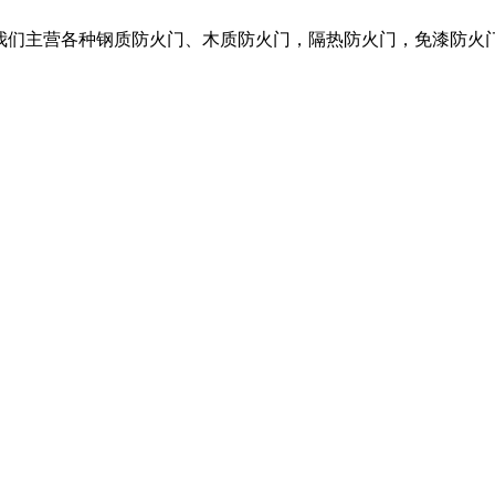
，我们主营各种钢质防火门、木质防火门，隔热防火门，免漆防