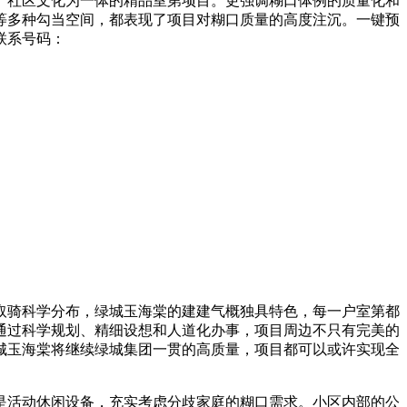
社区文化为一体的精品室第项目。更强调糊口体例的质量化和
等多种勾当空间，都表现了项目对糊口质量的高度注沉。一键预
联系号码：
骑科学分布，绿城玉海棠的建建气概独具特色，每一户室第都
通过科学规划、精细设想和人道化办事，项目周边不只有完美的
城玉海棠将继续绿城集团一贯的高质量，项目都可以或许实现全
活动休闲设备，充实考虑分歧家庭的糊口需求。小区内部的公