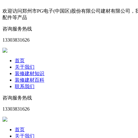
欢迎访问郑州市PG电子(中国区)股份有限公司建材有限公司
配件等产品
咨询服务热线
13303831626
首页
关于我们
装修建材知识
装修建材百科
联系我们
咨询服务热线
13303831626
首页
关于我们