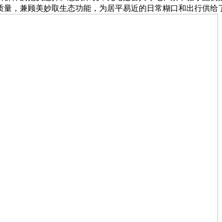
质量，兼顾美妙取生态功能，为居平易近的日常糊口和出行供给