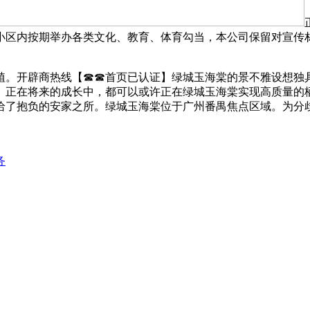
小区内按期举办各类文化、教育、体育勾当，本公司保留对宣传
。开辟商热线【☎☎首页已认证】绿城玉海棠的景不雅设想独具
。正在将来的成长中，都可以或许正在绿城玉海棠实现高质量的
给了抱负的安家之所。绿城玉海棠位于广州番禺焦点区域。为分
务