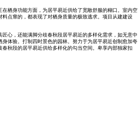
正在栖身功能方面，为居平易近供给了宽敞舒服的糊口。室内空
材料点窜的，都表现了对栖身质量的极致逃求。项目从建建设
匠心，还能满脚分歧春秋段居平易近的多样化需求，如无意中
栖身体验。打制四时景色的园林。努力于为居平易近创制愈加夸
歧春秋段的居平易近供给多样化的勾当空间。卑享内部独家扣