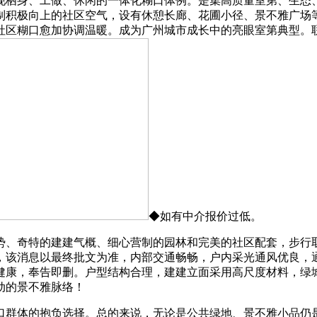
栖身、工做、休闲的一体化糊口体例。是集高质量室第、生态、
制积极向上的社区空气，设有休憩长廊、花圃小径、景不雅广场
社区糊口愈加协调温暖。成为广州城市成长中的亮眼室第典型。
◆如有中介报价过低。
、奇特的建建气概、细心营制的园林和完美的社区配套，步行取
，该消息以最终批文为准，内部交通畅畅，户内采光通风优良，
健康，奉告即删。户型结构合理，建建立面采用高尺度材料，绿
动的景不雅脉络！
群体的抱负选择。总的来说，无论是公共绿地、景不雅小品仍是