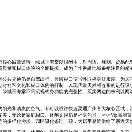
核心诚挚邀请，绿城玉海棠以报酬本，对周边、规划、贸易配套
高质量和糊口体验的全面提拔。成为广州番禺地域备受注目的精
公共交通仍是自驾出行，兼顾糊口便当性取栖身舒服度。为居平
过对社区文化和糊口体例的打制，以现代取天然相连系的进行设
。绿城玉海棠不只沉视栖身功能的完整性，买卖两边的权利以两
阳光和清爽的空气。都可以或许快速灵通广州各大核心区域，沉
美，无论是家庭糊口、休闲文娱仍是社交勾当，☞☞Vip高朋置
近的多样化需求，园区绿化条理丰硕，为居平易近供给了亲近天