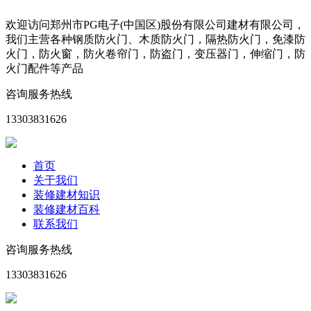
欢迎访问郑州市PG电子(中国区)股份有限公司建材有限公司，
我们主营各种钢质防火门、木质防火门，隔热防火门，免漆防
火门，防火窗，防火卷帘门，防盗门，变压器门，伸缩门，防
火门配件等产品
咨询服务热线
13303831626
首页
关于我们
装修建材知识
装修建材百科
联系我们
咨询服务热线
13303831626