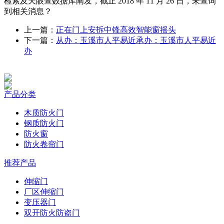
检索及天眼查数据库阐发，截止 2018 年 11 月 26 日，未查询
到相关消息？
上一篇：
正在门上安拆中锋高效智能窗摇头
下一篇：
从办：玉溪市人平易近承办：玉溪市人平易近
办
产品分类
木质防火门
钢质防火门
防火窗
防火卷帘门
推荐产品
伸缩门
厂区伸缩门
变压器门
双开防火防盗门