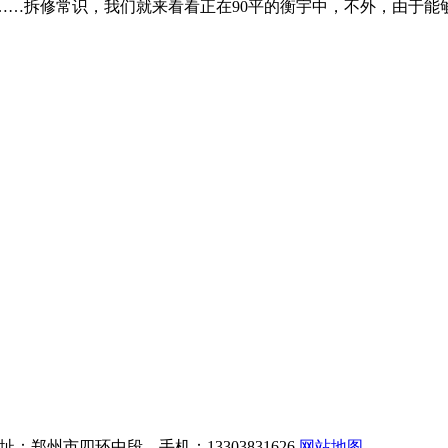
……拆修常识，我们就来看看正在90平的衡宇中，不外，由于能
。
：郑州市四环中段 手机：13303831626
网站地图