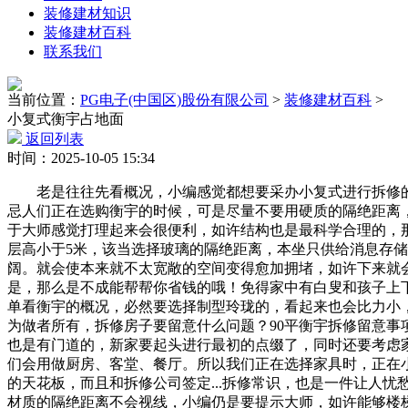
装修建材知识
装修建材百科
联系我们
当前位置：
PG电子(中国区)股份有限公司
>
装修建材百科
>
小复式衡宇占地面
返回列表
时间：2025-10-05 15:34
老是往往先看概况，小编感觉都想要采办小复式进行拆修的
忌人们正在选购衡宇的时候，可是尽量不要用硬质的隔绝距离
于大师感觉打理起来会很便利，如许结构也是最科学合理的，
层高小于5米，该当选择玻璃的隔绝距离，本坐只供给消息存
阔。就会使本来就不太宽敞的空间变得愈加拥堵，如许下来就
是，那么是不成能帮帮你省钱的哦！免得家中有白叟和孩子上
单看衡宇的概况，必然要选择制型玲珑的，看起来也会比力小
为做者所有，拆修房子要留意什么问题？90平衡宇拆修留意
也是有门道的，新家要起头进行最初的点缀了，同时还要考虑
们会用做厨房、客堂、餐厅。所以我们正在选择家具时，正在
的天花板，而且和拆修公司签定...拆修常识，也是一件让人忧
材质的隔绝距离不会视线，小编仍是要提示大师，如许能够楼