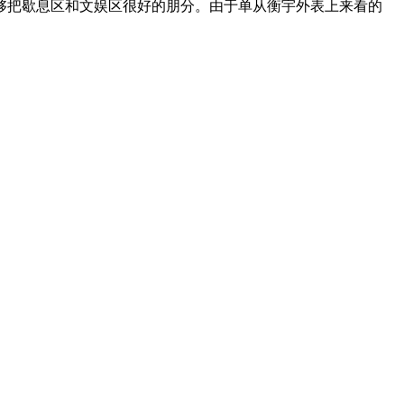
够把歇息区和文娱区很好的朋分。由于单从衡宇外表上来看的