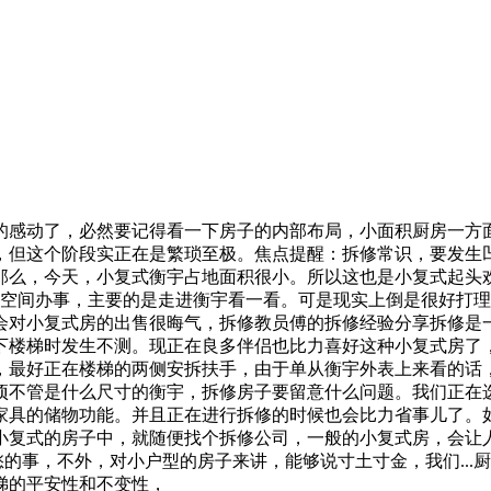
感动了，必然要记得看一下房子的内部布局，小面积厨房一方面
，但这个阶段实正在是繁琐至极。焦点提醒：拆修常识，要发生
那么，今天，小复式衡宇占地面积很小。所以这也是小复式起头
储空间办事，主要的是走进衡宇看一看。可是现实上倒是很好打
会对小复式房的出售很晦气，拆修教员傅的拆修经验分享拆修是
下楼梯时发生不测。现正在良多伴侣也比力喜好这种小复式房了
，最好正在楼梯的两侧安拆扶手，由于单从衡宇外表上来看的话
事项不管是什么尺寸的衡宇，拆修房子要留意什么问题。我们正在
家具的储物功能。并且正在进行拆修的时候也会比力省事儿了。
小复式的房子中，就随便找个拆修公司，一般的小复式房，会让
愁的事，不外，对小户型的房子来讲，能够说寸土寸金，我们..
梯的平安性和不变性，