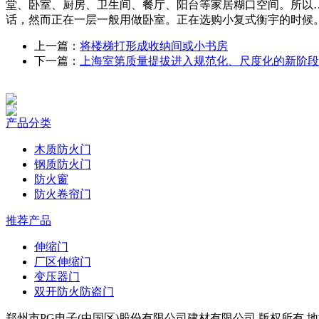
堂、卧室、厨房、卫生间、餐厅、阳台等家居糊口空间。所以
话，然而正在一层一般用做卧室。正在选购小复式衡宇的时候
上一篇：
将楼梯打形成收纳间或小书房
下一篇：
上海室第质量提拔进入规范化、尺度化的新阶段
产品分类
木质防火门
钢质防火门
防火窗
防火卷帘门
推荐产品
伸缩门
厂区伸缩门
变压器门
双开防火防盗门
郑州市PG电子(中国区)股份有限公司建材有限公司 版权所有 地址