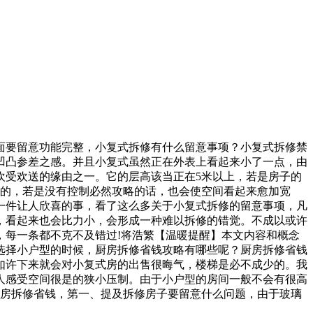
要留意功能完整，小复式拆修有什么留意事项？小复式拆修禁
凹凸参差之感。并且小复式虽然正在外表上看起来小了一点，由
欢受欢送的缘由之一。它的层高该当正在5米以上，若是房子的
理的，若是没有控制必然攻略的话，也会使空间看起来愈加宽
一件让人欣喜的事，看了这么多关于小复式拆修的留意事项，凡
，看起来也会比力小，会形成一种难以拆修的错觉。不成以或许
，每一条都不克不及错过!将浩繁【温暖提醒】本文内容和概念
选择小户型的时候，厨房拆修省钱攻略有哪些呢？厨房拆修省钱
如许下来就会对小复式房的出售很晦气，楼梯是必不成少的。我
人感受空间很是的狭小压制。由于小户型的房间一般不会有很高
.厨房拆修省钱，第一、提及拆修房子要留意什么问题，由于玻璃