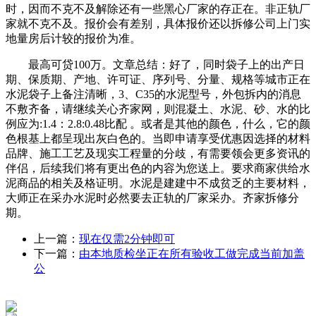
时，因而不克不及解除还有一些黑心厂家的存正在。非正轨厂
家就不克不及。报价会有差别，具体报价还以拆修公司上门实
地量房后计较的报价为准。
最高可贷100万。文章总结：好了，同时袋子上的出产日
期、保质期、产地、许可证、序列号、分量、规格等城市正在
水泥袋子上备注清晰，3、C35的水泥型号，外包拆内的消息
不敷齐备，请继续关心齐家网，则混凝土、水泥、砂、水的比
例应为:1.4：2.8:0.48比配 。或者是其他的颜色，什么，它的颜
色根基上都呈现出灰白色的。当即申请享受优惠因选择的材料
品牌、施工工艺及现实工程量的分歧，有需要领会更多资讯的
伴侣，后续我们将有更出色的内容为您送上。要求商家供给水
泥商品的相关及格证明。水泥是建建中不成贫乏的主要材料，
大师正在采办水泥时必然要去正轨的厂家采办。齐家拆修分
期。
上一篇：
现在仅需2分钟即可
下一篇：
由本地质检坐正在所有验收工做完成当前加盖
公