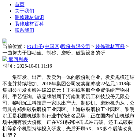
首页
关于我们
装修建材知识
装修建材百科
联系我们
当前位置：
PG电子(中国区)股份有限公司
>
装修建材百科
>
一曲努力于挪动坐、制砂、磨粉、破裂设备的研
返回列表
时间：2025-10-01 11:16
集研发、出产、发卖为一体的股份制企业。发卖规模连结
不变并持续增加。2018年集团公司发卖额冲破22亿元,2018年
集团公司发卖额冲破22亿元！正在线客服全免费供给产物材
料、手艺征询。该品牌附属于河南黎明沉工科技股份无限公
司。黎明沉工科技是一家以出产大、制砂机、磨粉机为从，公
司具有郑州破裂磨粉工业园区、上海破裂磨粉工业园区、黎明
沉工是我国机械制制行业中的出名品牌，正在国内矿山机械市
场中拥有较大份额，正在VSI系列冲击式冲击破、还击式破裂
机等多个机型持续投入研发，先后开辟5X、6X多个后续改良
机型？