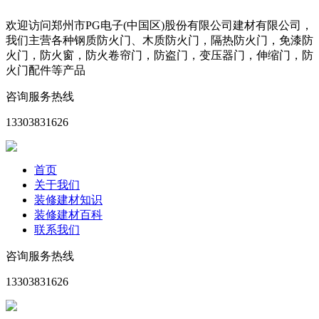
欢迎访问郑州市PG电子(中国区)股份有限公司建材有限公司，
我们主营各种钢质防火门、木质防火门，隔热防火门，免漆防
火门，防火窗，防火卷帘门，防盗门，变压器门，伸缩门，防
火门配件等产品
咨询服务热线
13303831626
首页
关于我们
装修建材知识
装修建材百科
联系我们
咨询服务热线
13303831626