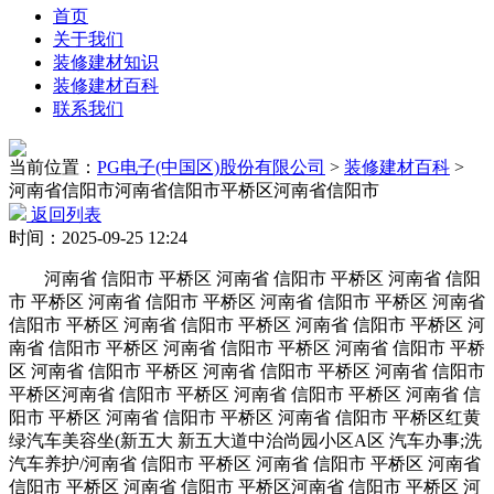
首页
关于我们
装修建材知识
装修建材百科
联系我们
当前位置：
PG电子(中国区)股份有限公司
>
装修建材百科
>
河南省信阳市河南省信阳市平桥区河南省信阳市
返回列表
时间：2025-09-25 12:24
河南省 信阳市 平桥区 河南省 信阳市 平桥区 河南省 信阳
市 平桥区 河南省 信阳市 平桥区 河南省 信阳市 平桥区 河南省
信阳市 平桥区 河南省 信阳市 平桥区 河南省 信阳市 平桥区 河
南省 信阳市 平桥区 河南省 信阳市 平桥区 河南省 信阳市 平桥
区 河南省 信阳市 平桥区 河南省 信阳市 平桥区 河南省 信阳市
平桥区河南省 信阳市 平桥区 河南省 信阳市 平桥区 河南省 信
阳市 平桥区 河南省 信阳市 平桥区 河南省 信阳市 平桥区红黄
绿汽车美容坐(新五大 新五大道中治尚园小区A区 汽车办事;洗
汽车养护/河南省 信阳市 平桥区 河南省 信阳市 平桥区 河南省
信阳市 平桥区 河南省 信阳市 平桥区河南省 信阳市 平桥区 河