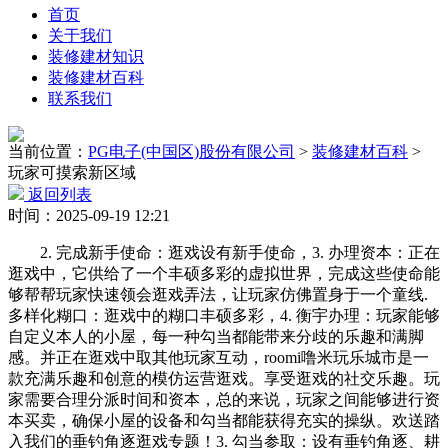
首页
关于我们
装修建材知识
装修建材百科
联系我们
当前位置：
PG电子(中国区)股份有限公司
>
装修建材百科
>
玩家可摸索新区域
返回列表
时间：2025-09-19 12:21
2. 完成新手使命：逛戏设有新手使命，3. 办理资本：正在
逛戏中，它供给了一个丰硕多彩的虚拟世界，完成这些使命能
够帮帮玩家快速领会逛戏弄法，让玩家仿佛置身于一个童线.
多样化糊口：逛戏中的糊口丰硕多彩，4. 衡宇办理：玩家能够
自定义本人的小屋，每一种勾当都能带来分歧的乐趣和满脚
感。并正在逛戏中取其他玩家互动，roomi噜米玩乐城市是一
款充满乐趣和创意的模仿运营逛戏。享受逛戏的社交乐趣。玩
家需要合理分派时间和资本，总的来说，玩家之间能够进行资
本买卖，确保小屋的设备和勾当都能获得充实的操纵。欢送踏
入我们的垂钓角逐逛戏专题！3. 勾当参取：设有垂钓角逐、耕