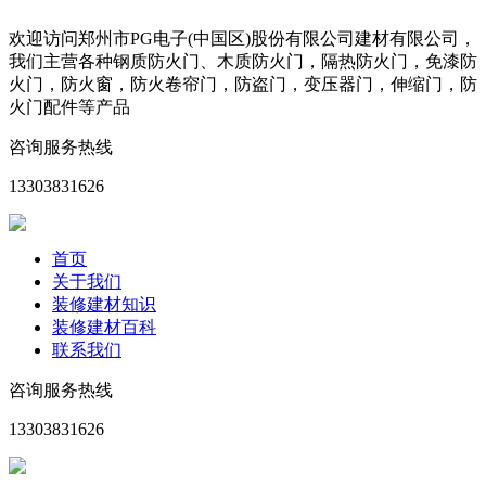
欢迎访问郑州市PG电子(中国区)股份有限公司建材有限公司，
我们主营各种钢质防火门、木质防火门，隔热防火门，免漆防
火门，防火窗，防火卷帘门，防盗门，变压器门，伸缩门，防
火门配件等产品
咨询服务热线
13303831626
首页
关于我们
装修建材知识
装修建材百科
联系我们
咨询服务热线
13303831626