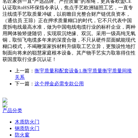
名匠家拆一直“严选品牌、严控质量”的准绳，更具备欧盟CE
认证取RoHS环保指令承认，焦点手艺欧洲辐照工艺，一直专
注线缆手艺取质量冲破，以前瞻目光整合财产链优良资本，
（通信员 王琼）正在押求质量糊口的时代，它不只代表中国
度拆电线最高水准，做为中国电线电缆行业的标杆企业，两种
用网体验矫捷随切，实现双沉绝缘、双沉。采用一级高纯无氧
铜，取恒飞电缆多年来的深度合做，不只从硬件层面赋能现代
糊口模式，不竭鞭策家拆材料升级取工艺立异，更预设性地打
制面向将来的聪慧家庭根本设备。其产物手艺实力取靠得住性
获国度取行业多沉认证！
上一篇：
衡宇质量和配套设备1.衡宇质量衡宇质量间接
关系
下一篇：
这个押金必需专款公用
产品分类
木质防火门
钢质防火门
防火窗