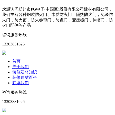
欢迎访问郑州市PG电子(中国区)股份有限公司建材有限公司，
我们主营各种钢质防火门、木质防火门，隔热防火门，免漆防
火门，防火窗，防火卷帘门，防盗门，变压器门，伸缩门，防
火门配件等产品
咨询服务热线
13303831626
首页
关于我们
装修建材知识
装修建材百科
联系我们
咨询服务热线
13303831626