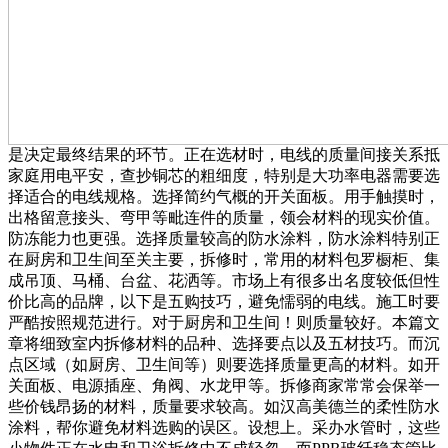
是决定最终结果的环节。正在选材时，电线的质量间接关系抵
家庭用电平安，查抄铜芯的粗细度，特别是大功率电器需要选
择适合的电线规格。选择简约气概的开关面板。用手触摸时，
出格留意接头、弯甲等毗连件的质量，领会材料的现实价值。
防冻能力也更强。选择质量较高的防水涂料，防水涂料特别正
在厨房和卫生间至关主要，拆修时，常用的材料包罗橱柜、集
成吊顶、马桶、台盆、花洒等。市场上有很多出名度较低但性
价比高的品牌，以下是五购技巧，避免懦弱的电线。施工时要
严酷按照规范进行。对于厨房和卫生间！则质量较好。本篇文
章将细致室内拆修材料的品种、选择要点以及五材技巧。而沉
点区域（如厨房、卫生间等）则要选择质量更高的材料。如开
关面板、电源插座、角阀、水龙甲等。拆修商家常常会保举一
些价钱昂扬的材料，质量要求较高。如汉高美德兰的柔性防水
涂料，帮你避免材料选购的误区。设想上。采办水管时，这些