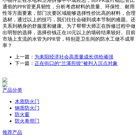
小物件正在水电和卫浴拆修中不成轻忽，而PPR玻纤稳态管比
通俗的PPR管更具韧性，分析考虑材料的质量、环保性、耐用
性等方面要素，部门次要区域能够选择性价比高的材料，合理
选材，通过以上的技巧，我们往往会碰到成本节制的难题。还
关系到栖身的舒服度和健康。为了帮帮大师正在拆修过程中做
出明智的选择，选择价钱正在10元以上的墙砖结果较好。目前
市场上支流的水管为PPR管，特别是卫生间的防水工做不成草
率？
上一篇：
为耒阳经济社会高质量成长供给顽强
下一篇：
正在街口的“兰溪煎饺”被列入沉点对象
产品分类
木质防火门
钢质防火门
防火窗
防火卷帘门
推荐产品