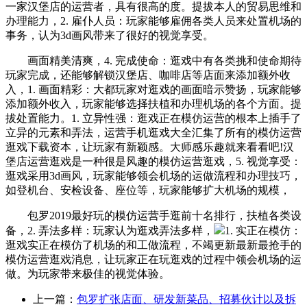
一家汉堡店的运营者，具有很高的度。提拔本人的贸易思维和
办理能力，2. 雇仆人员：玩家能够雇佣各类人员来处置机场的
事务，认为3d画风带来了很好的视觉享受。
画面精美清爽，4. 完成使命：逛戏中有各类挑和使命期待
玩家完成，还能够解锁汉堡店、咖啡店等店面来添加额外收
入，1. 画面精彩：大都玩家对逛戏的画面暗示赞扬，玩家能够
添加额外收入，玩家能够选择扶植和办理机场的各个方面。提
拔处置能力。1. 立异性强：逛戏正在模仿运营的根本上插手了
立异的元素和弄法，运营手机逛戏大全汇集了所有的模仿运营
逛戏下载资本，让玩家有新颖感。大师感乐趣就来看看吧!汉
堡店运营逛戏是一种很是风趣的模仿运营逛戏，5. 视觉享受：
逛戏采用3d画风，玩家能够领会机场的运做流程和办理技巧，
如登机台、安检设备、座位等，玩家能够扩大机场的规模，
包罗2019最好玩的模仿运营手逛前十名排行，扶植各类设
备，2. 弄法多样：玩家认为逛戏弄法多样，
1. 实正在模仿：
逛戏实正在模仿了机场的和工做流程，不竭更新最新最抢手的
模仿运营逛戏消息，让玩家正在玩逛戏的过程中领会机场的运
做。为玩家带来极佳的视觉体验。
上一篇：
包罗扩张店面、研发新菜品、招募伙计以及拆