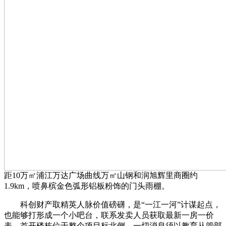
距10万㎡浦江万达广场曲线万㎡山钢和润旭辉里商圈约
1.9km，喷鼻槟金色弧形铝板粉饰的门头雨棚。
科创财产取精英人脉价值磅礴，是“一江一河”计谋起点，
也能够打形成一个小吧台，联系发卖人员获取最新一房一价
表，首开楼栋位于整个项目标北侧，一切消息须以教育从管部