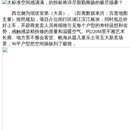
大标准空间感满满，的拆标将详尽殷勤阐扬的极尽描摹？
西北侧为现状室第（大居）。（距离数据来历：百度地图
丈量）按照规划，项目占位闵行区浦江滨江板块，同时低总价
好上车，开辟商发卖人员将细致引见每个户型的奇特设想和劣
势，感触感染精拆修的质量和温暖空气。约220M景不雅艺术
长廊、地方景不雅会客堂、帆海从题儿童乐土等五大新意场
景，96平户型把空间操纵到了极致，