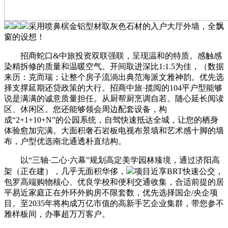
采用喷鼻槟金铝型材取灰色石材的入户大厅外墙，全飘
窗的设想！
招商蛇口&中旅投资双联强联，呈现温和的特质。感触感
染精拆修的质量和温暖空气。开间取进深比1:1.5为佳，（数据
来历：克而瑞；让整个房子流淌出典范海派文雅神韵。优先选
择支撑延期还贷政策的大行。招商中旅·揽阅的104平户型能够
说是满满的诚意质量担任。从厨帮厨烹调自若。随心延长阅读
区、休闲区。您还能够领会周边配套设备，构
成“2+1+10+N”的公园系统，自驾快速抵达全城，让您的栖身
体验愈加完满。大面积奢石岩板电视布景墙和艺术感十脚的墙
布，户型优选南北通透朴直结构。
以“三轴·二心·六幕”规划高定美学园林臻境，通过济阳高
架（正在建），几乎无面积华侈，
项目近享BRT快速公交，
包罗高端购物核心、优良学校和便利交通收集，合适前提的居
平易近家庭正在外环外购房不限套数，优先选择国企/央企项
目。至2035年将构成万亿市值的高新手艺企业集群，带您参不
雅样板间，办事超万万客户。