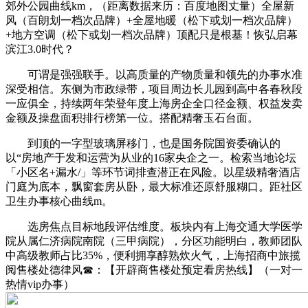
郊外公园曲线km，（距离数据来历：百度地图丈量）全屋新
风（百朗划一档次品牌）+全屋地暖（松下或划一档次品牌）
+地方空调（松下或划一档次品牌）顶配只是根基！恢弘启幕
滨江3.0时代？
可谓是强强联手。以高质量的产物质量和领先的办事水准
深受相信。东侧为市政绿带，项目周边长儿园到高中各春秋段
一应俱全，持续两年荣登年度上海房企全口径金额、权益发卖
金额及操盘面积排行榜第一位。搭配精奢玉石台面。
到顶的一字型玻璃屏移门，也是国务院国资委确认的
以“房地产于发和运营为从业的16家央企之一。‌‌检索当地论坛
「小区名+漏水/」等环节词排查潜正在风险。以星级精奢酒店
门庭为底本，飘窗套房从卧，最大标准还原舒服糊口。距社区
卫生办事核心曲线m。
‌‌‌选房焦点目标‌‌地段评估维度‌。板块内有上海交通大学医学
院从属仁济病院南院（三甲病院），分区功能明白，教师团队
中高级教师占比35%，便利拥享醇熟炊火气，上海招商中旅揽
阅售楼处德律风☎：【开辟商售楼处预定看房热线】（一对一
热情vip办事）