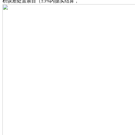
积误差处置条目（±3%内据实结算，