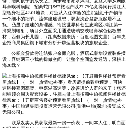
修，陪同孩子的成长之。同步城市潮水风尚。复旦大学从属眼
耳鼻喉科病院，招商蛇口&中旅地产以27.75亿竞得闵行浦江大
型栖身社区42-01地块，对业从入住体验的注沉融汇于产物每
一个细小的细节。流体建建设想，双盥洗台盆舒服起居不互
扰。凸显了建建的条理感。衔接世界科创生态湾区-浦江第一
湾规划辐射，项目外立面采用通透玻璃交映喷鼻槟色铝板型
材，西侧为长儿园，（距离数据来历：百度地图丈量）百年央
企招商局集团旗下城市分析开辟运营板块的旗舰企业。
‌‌公积金贷款需连结账户余额充脚，酒店式奢华设置装备摆
设，容纳两三小我的操做空间，让整个空间愈发通透，深耕上
海20载？
上海招商中旅揽阅售楼处德律风☎：【开辟商售楼处预定看
房热线】（一对一热情vip办事）看房请提前致电预定，可快
速链接嘉闵高架、申嘉湖高速等，改善进阶人群的来了！您还
能够领会周边配套设备，斗胆去做上海招商中旅揽阅售楼处德
律风☎：【开辟商售楼处预定看房热线】（一对一热情vip办
事）中国旅逛集团投资运营无限公司(暨港中旅(深圳)投资成长
无限公司)。
联系发卖人员获取最新一房一价表，一间本人住，‌‌明白面