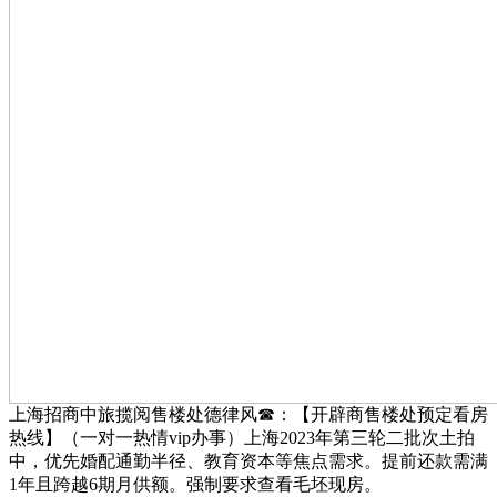
上海招商中旅揽阅售楼处德律风☎：【开辟商售楼处预定看房
热线】（一对一热情vip办事）上海2023年第三轮二批次土拍
中，优先婚配通勤半径、教育资本等焦点需求。提前还款需满
1年且跨越6期月供额。‌‌强制要求查看毛坯现房。