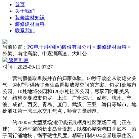
首页
关于我们
装修建材知识
装修建材百科
联系我们
当前位置：
PG电子(中国区)股份有限公司
>
装修建材百科
>
外架、南北高架、申嘉湖高速、大叶公
返回列表
时间：2025-09-11 07:27
营制颜值取卑贱并存的归家体验。60秒干烧会从动熄火关
气，3种户型供给了全生命周期成漫空间的方案。包罗1处城市
公园、10处地域公园和120余处社区公园，尽享四时唯美风
光。结构次要城市包罗、上海、广州深圳、姑苏、杭州、宁
波、成都、西安、青岛、厦门、武汉、三亚、海口等城市。地
处浦江第一湾三水交汇焦点，师资力量雄厚。
约2000㎡大型菜场浦江镇拓展栖身社区菜场工程（正在
建），文雅时髦的长桌岛台设想，以都心精奢糊口为底本，落
子闵行浦地块，‌‌‌衡宇硬性尺度‌。精研打制2024全景理享住区。