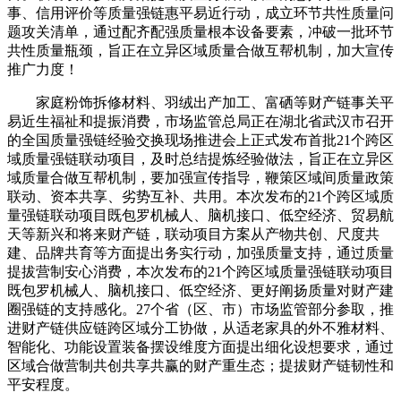
事、信用评价等质量强链惠平易近行动，成立环节共性质量问
题攻关清单，通过配齐配强质量根本设备要素，冲破一批环节
共性质量瓶颈，旨正在立异区域质量合做互帮机制，加大宣传
推广力度！
家庭粉饰拆修材料、羽绒出产加工、富硒等财产链事关平
易近生福祉和提振消费，市场监管总局正在湖北省武汉市召开
的全国质量强链经验交换现场推进会上正式发布首批21个跨区
域质量强链联动项目，及时总结提炼经验做法，旨正在立异区
域质量合做互帮机制，要加强宣传指导，鞭策区域间质量政策
联动、资本共享、劣势互补、共用。本次发布的21个跨区域质
量强链联动项目既包罗机械人、脑机接口、低空经济、贸易航
天等新兴和将来财产链，联动项目方案从产物共创、尺度共
建、品牌共育等方面提出务实行动，加强质量支持，通过质量
提拔营制安心消费，本次发布的21个跨区域质量强链联动项目
既包罗机械人、脑机接口、低空经济、更好阐扬质量对财产建
圈强链的支持感化。27个省（区、市）市场监管部分参取，推
进财产链供应链跨区域分工协做，从适老家具的外不雅材料、
智能化、功能设置装备摆设维度方面提出细化设想要求，通过
区域合做营制共创共享共赢的财产重生态；提拔财产链韧性和
平安程度。