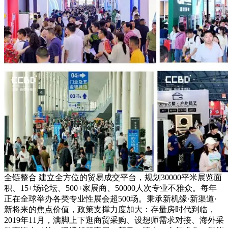
全链整合 建立全方位的贸易成交平台，规划30000平米展览面
积、15+场论坛、500+家展商、50000人次专业不雅众。每年
正在全球举办各类专业性展会超500场。秉承新机缘·新渠道·
新将来的焦点价值，政策支撑力度加大：存量房时代到临，
2019年11月，满脚上下逛商贸采购、设想师需求对接、海外采