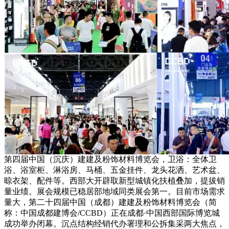
第四届中国（沉庆）建建及粉饰材料博览会，卫浴：全体卫
浴、浴室柜、淋浴房、马桶、五金挂件、龙头花洒、艺术盆、
晾衣架、配件等。西部大开辟取新型城镇化扶植叠加，提拔销
量业绩。展会规模已稳居部地域同类展会第一。目前市场需求
量大，第二十四届中国（成都）建建及粉饰材料博览会（简
称：中国成都建博会/CCBD）正在成都·中国西部国际博览城
成功举办闭幕。沉点结构经销代办署理和公拆集采两大焦点，