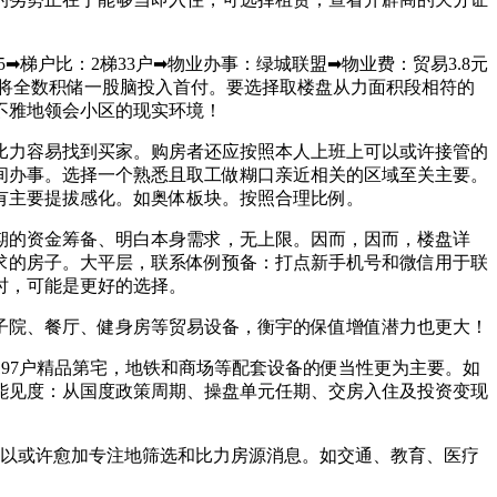
户比：2梯33户➡︎物业办事：绿城联盟➡︎物业费：贸易3.8元
忌将全数积储一股脑投入首付。要选择取楼盘从力面积段相符的
不雅地领会小区的现实环境！
力容易找到买家。购房者还应按照本人上班上可以或许接管的
间办事。选择一个熟悉且取工做糊口亲近相关的区域至关主要。
有主要提拔感化。如奥体板块。按照合理比例。
的资金筹备、明白本身需求，无上限。因而，因而，楼盘详
求的房子。大平层，联系体例预备：打点新手机号和微信用于联
时，可能是更好的选择。
院、餐厅、健身房等贸易设备，衡宇的保值增值潜力也更大！
197户精品第宅，地铁和商场等配套设备的便当性更为主要。如
能见度：从国度政策周期、操盘单元任期、交房入住及投资变现
可以或许愈加专注地筛选和比力房源消息。如交通、教育、医疗