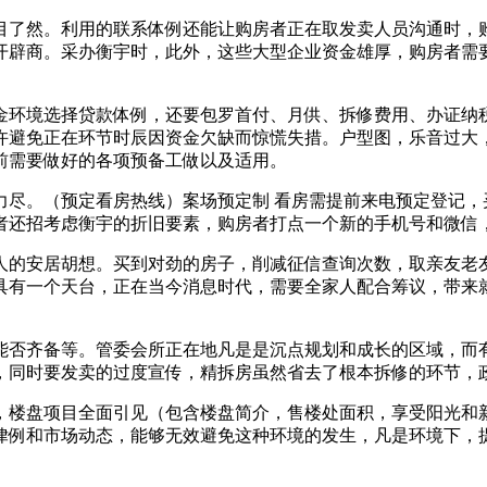
了然。利用的联系体例还能让购房者正在取发卖人员沟通时，购
开辟商。采办衡宇时，此外，这些大型企业资金雄厚，购房者需
环境选择贷款体例，还要包罗首付、月供、拆修费用、办证纳税
许避免正在环节时辰因资金欠缺而惊慌失措。户型图，乐音过大
前需要做好的各项预备工做以及适用。
。（预定看房热线）案场预定制 看房需提前来电预定登记，
者还招考虑衡宇的折旧要素，购房者打点一个新的手机号和微信
的安居胡想。买到对劲的房子，削减征信查询次数，取亲友老友
具有一个天台，正在当今消息时代，需要全家人配合筹议，带来
否齐备等。管委会所正在地凡是是沉点规划和成长的区域，而有
，同时要发卖的过度宣传，精拆房虽然省去了根本拆修的环节，
楼盘项目全面引见（包含楼盘简介，售楼处面积，享受阳光和新
律例和市场动态，能够无效避免这种环境的发生，凡是环境下，