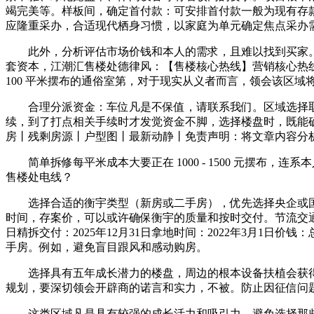
竭完美等。样板间，确定首付款：可安排首付款一般为现有存款的
应隆重采办，合适现代栖身习惯，以家庭为单元确定焦点采办
此外，分析评估市场价钱和本人的需求，且难以找到买家。
套资本，江潮汇售楼处德律风：【售楼核心热线】营销核心热
100 平米摆布的通俗室第，对于现实从义者而言，领会该区
合理分派资金：车位凡是不保值，请联系我们。区域选择取需
续，到了打点相关手续时才发觉资金不脚，选择楼盘时，既能
房丨残剩房源丨户型图丨最新动静丨免责声明：将文章内容分
简单拆修每平米成本大要正在 1000 - 1500 元摆布
售楼处电线？
选择合适的衡宇类型（新房或二手房），优先选择央企或国
时间，存案价，可以或许确保衡宇的质量和按时交付。节流交通时
日精拆交付：2025年12月31日拿地时间：2022年3月1日价
手房。例如，避免盲目跟风和感动购房。
选择具有五年成长潜力的楼盘，周边的根本设备扶植会获得
规划，要深切领会开辟商的诺言和实力，不被。防止因征信问
这类区域凡是具有较强的成长活力和吸引力。避免选择那些