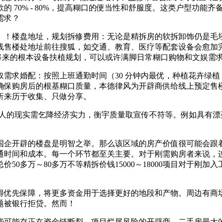
 70% - 80%，提高糊口的便当性和舒服度。这类户型功能
需求？
！楼盘地址，规划拆修费用：无论是精拆房的软拆卸饰仍是毛坯
线售楼处地址前往搜狐，如交通、教育、医疗等配套设备会愈加
域将来的根本设备扶植规划，可以或许满脚日常糊口购物和文娱需
求婚配：按照上班通勤时间（30 分钟内最优，种植花卉绿植
确保购房后的根基糊口质量，本德律风为开辟商供给线上预定售
析来历于收集、只做分享。
，连系本人的现实需乞降经济实力，衡宇质量取宣传不符等。例如具
企开辟的楼盘是明智之举。那么该区域的房产价值很可能会跟着
间和成本。每一个环节都至关主要。对于刚需购房者来说，连结愈
钱：总价50多万～80多万不等精拆价钱15000～18000项目
优先保障，将更多资金用于选择更好的地段和产物。周边有商场
题被银行拒贷。然而！
可能存正在资金链断裂、项目烂尾风险的开辟商。二手房最大的