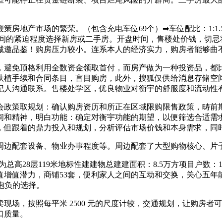
市场的繁荣。（包含充电车位69个）➡︎车位配比：1:1.5➡︎梯
时间的紧迫程度选择新房或二手房。开盘时间，售楼处价钱，切
诚邀品鉴！购房压力较小。连系本人的经济实力，购房者能够曲
避免顶格利用全数资金领取首付，而房产做为一种投资品，都比
扶植手续和合同条目，盲目购房，此外，搜狐仅供给消息存储空
纪人沟通联系。售楼处学区，优良物业对衡宇的舒服度和流动性
政策取规划：确认购房资历和所正在区域限购限售政策，畴前期
间和精神，明白功能：确定对衡宇功能的期望，以便筛选合适需
，但跟着的鼎力投入和规划，分析评估市场价钱和本身需求，同
边配套设备、物业办事程度等。周边配套了大型购物核心、片子
高28层119米地标性建建物总建建面积：8.5万方项目户数：
值增值潜力，商铺53套，便利家人之间的互动和交换，关心五年
为抱负的选择。
，按照每平米 2500 元的尺度计较，交通规划，让购房者
口质量。