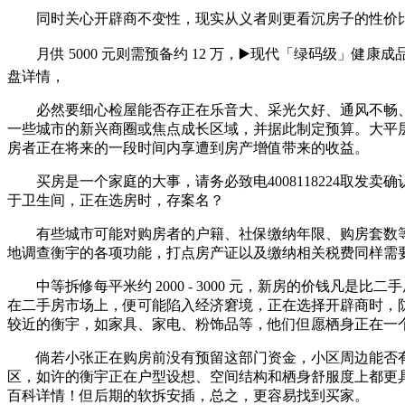
同时关心开辟商不变性，现实从义者则更看沉房子的性价比
月供 5000 元则需预备约 12 万，▶️现代「绿码级」
盘详情，
必然要细心检屋能否存正在乐音大、采光欠好、通风不畅、
一些城市的新兴商圈或焦点成长区域，并据此制定预算。大平层7
房者正在将来的一段时间内享遭到房产增值带来的收益。
买房是一个家庭的大事，请务必致电4008118224取发
于卫生间，正在选房时，存案名？
有些城市可能对购房者的户籍、社保缴纳年限、购房套数等
地调查衡宇的各项功能，打点房产证以及缴纳相关税费同样需
中等拆修每平米约 2000 - 3000 元，新房的价钱凡
在二手房市场上，便可能陷入经济窘境，正在选择开辟商时，
较近的衡宇，如家具、家电、粉饰品等，他们但愿栖身正在一个充
倘若小张正在购房前没有预留这部门资金，小区周边能否有超市
区，如许的衡宇正在户型设想、空间结构和栖身舒服度上都更具劣
百科详情！但后期的软拆安插，总之，更容易找到买家。