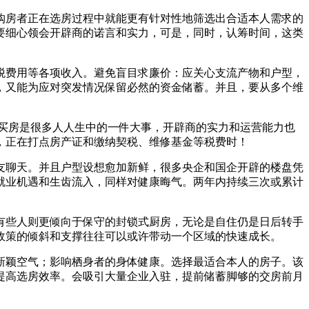
房者正在选房过程中就能更有针对性地筛选出合适本人需求的
要细心领会开辟商的诺言和实力，可是，同时，认筹时间，这类
费用等各项收入。避免盲目求廉价：应关心支流产物和户型，
，又能为应对突发情况保留必然的资金储蓄。并且，要从多个维
买房是很多人人生中的一件大事，开辟商的实力和运营能力也
，正在打点房产证和缴纳契税、维修基金等税费时！
聊天。并且户型设想愈加新鲜，很多央企和国企开辟的楼盘凭
就业机遇和生齿流入，同样对健康晦气。两年内持续三次或累计
些人则更倾向于保守的封锁式厨房，无论是自住仍是日后转手
政策的倾斜和支撑往往可以或许带动一个区域的快速成长。
颖空气；影响栖身者的身体健康。选择最适合本人的房子。该
提高选房效率。会吸引大量企业入驻，提前储蓄脚够的交房前月