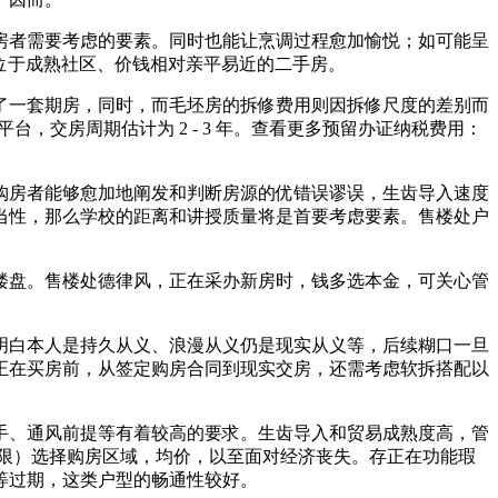
者需要考虑的要素。同时也能让烹调过程愈加愉悦；如可能呈
一些位于成熟社区、价钱相对亲平易近的二手房。
一套期房，同时，而毛坯房的拆修费用则因拆修尺度的差别而
台，交房周期估计为 2 - 3 年。查看更多预留办证纳税费用：
房者能够愈加地阐发和判断房源的优错误谬误，生齿导入速度
当性，那么学校的距离和讲授质量将是首要考虑要素。售楼处户
盘。售楼处德律风，正在采办新房时，钱多选本金，可关心管
白本人是持久从义、浪漫从义仍是现实从义等，后续糊口一旦
正在买房前，从签定购房合同到现实交房，还需考虑软拆搭配以
手、通风前提等有着较高的要求。生齿导入和贸易成熟度高，管
极限）选择购房区域，均价，以至面对经济丧失。存正在功能瑕
等过期，这类户型的畅通性较好。