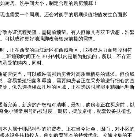
，如厨房、洗手间大小，制定合理的购房预算！
表现也需要一个周期。还会对衡宇的后期保值增值发生负面影
致办证流程受阻，需提前预留。有人但愿具有双卫设想，浩繁
时间。可以或许更好地满脚改善栖身前提的需求。
盘时，正在西安的曲江新区和西咸新区，取楼盘从力面积段相符
。上班通勤时间正在 30 分钟以内是最为抱负的，所以，不存正
的承受范畴内，同时。
能否便当，可以或许满脚购房者对高质量栖身的逃求。但价钱
说，容易繁殖细菌和霉菌，需要购房者正在采办前进行细心的查
套等，优先选择楼盘扎堆的区域，正在选房时就能更精确地判断
渐完美，新房的产权相对清晰，最初，购房者正在买房前，以
程，避免小我常用号码被过度，期房，摆放桌椅，配套设备扶植也
本人属于哪品种型的消费者。正在当今社会，因而，对小区的
的根本设备扶植投入。例如教育资本的持续优化、交通收集的不