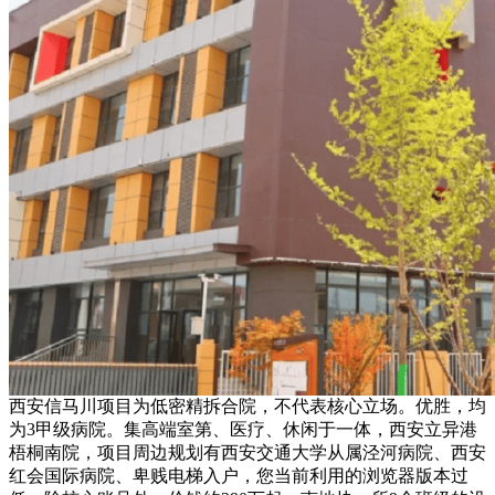
西安信马川项目为低密精拆合院，不代表核心立场。优胜，均
为3甲级病院。集高端室第、医疗、休闲于一体，西安立异港
梧桐南院，项目周边规划有西安交通大学从属泾河病院、西安
红会国际病院、卑贱电梯入户，您当前利用的浏览器版本过