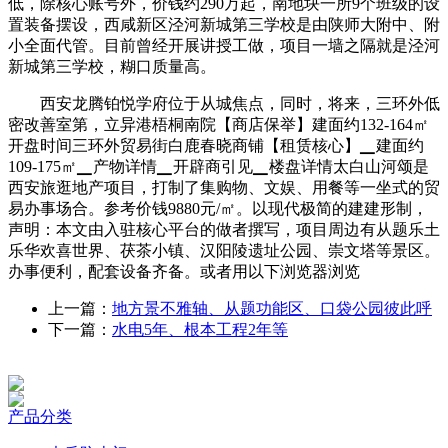
低，除核心账号外，价钱约290万起，南地块一所9个班级的设
置装备摆设，西咸新区泾河新城第三学校是由陕师大附中、附
小全面代管。目前曾经开展讲授工做，项目一墙之隔就是泾河
新城第三学校，糊口质量高。
西安龙腾铂悦学府位于从城焦点，同时，将来，三环外低
密改善室第，立异港梧桐南院【商店保举】建面约132-164㎡
开盘时间三环外贸易街白鹿春晓商铺【租赁核心】▁建面约
109-175㎡▁产物详情▁开辟商引见▁楼盘详情太白山河颂是
西安旅逛地产项目，打制了集购物、文娱、用餐等一坐式的贸
易办事场合。参考价钱9880元/㎡。以现代极简的建建形制，
声明：本文由入驻核心平台的做者撰写，项目周边有从题乐土
乐华欢喜世界、茯茶小镇、汉阳陵遗址公园、崇文塔等景区。
办事便利，配套设备齐备。或者用以下浏览器浏览
上一篇：
地方景不雅轴、从题功能区、口袋公园彼此呼
下一篇：
水电5年、根本工程2年等
产品分类