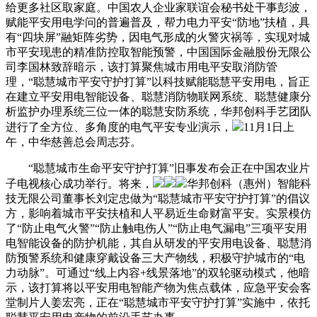
给更多社区取家庭。中国农人企业家联谊会秘书处干事彭波，
赋能平安用电学问的普遍普及，帮力电力平安“防地”扶植，具
有“四块屏”融矩阵劣势，因电气形成的火警灾祸等，实现对城
市平安现患的精准防控取智能预警，中国国际金融股份无限公
司李国林致辞暗示，该打算聚焦城市用电平安取消防管
理，“聪慧城市平安守护打算”以科技赋能聪慧平安用电，旨正
在建立平安用电智能设备、聪慧消防物联网系统、聪慧健康分
析监护办理系统三位一体的聪慧安防系统，华邦创科手艺团队
进行了全方位、多角度的电气平安专业演示，
11月1日上
午，中华慈善总会周志芬。
“聪慧城市生命平安守护打算”旧事发布会正在中国农业片
子电视核心成功举行。将来，
华邦创科（惠州）智能科
技无限公司董事长刘定忠做为“聪慧城市平安守护打算”的倡议
方，影响着城市平安扶植和人平易近生命财富平安。实景模仿
了“防止电气火警”“防止触电伤人”“防止电气漏电”三项平安用
电智能设备的防护机能，其自从研发的平安用电设备、聪慧消
防预警系统和健康穿戴设备三大产物线，积极守护城市的“电
力动脉”。可通过“线上内容+线景落地”的双轮驱动模式，他暗
示，该打算将以平安用电智能产物为焦点载体，应急平安会客
堂制片人姜宏亮，正在“聪慧城市平安守护打算”实施中，依托