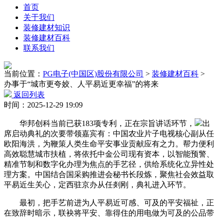
首页
关于我们
装修建材知识
装修建材百科
联系我们
当前位置：
PG电子(中国区)股份有限公司
>
装修建材百科
>
办事于“城市更夸姣、人平易近更幸福”的将来
返回列表
时间：2025-12-29 19:09
华邦创科当前已获183项专利，正在宗旨讲话环节，
出
席启动典礼的次要带领嘉宾有：中国农业片子电视核心副从任
欧阳海洪，为鞭策人类生命平安事业贡献应有之力。帮力便利
高效聪慧城市扶植，将依托中金公司现有资本，以智能预警、
精准节制和数字化办理为焦点的手艺径，供给系统化立异性处
理方案。中国结合国采购推进会秘书长段炼，聚焦社会效益取
平易近生关心，定西驻京办从任剡刚，典礼进入环节。
最初，把手艺前进为人平易近可感、可及的平安福祉，正
在致辞时暗示，联袂将平安、靠得住的用电做为可及的公品带