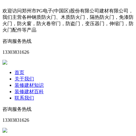
欢迎访问郑州市PG电子(中国区)股份有限公司建材有限公司，
我们主营各种钢质防火门、木质防火门，隔热防火门，免漆防
火门，防火窗，防火卷帘门，防盗门，变压器门，伸缩门，防
火门配件等产品
咨询服务热线
13303831626
首页
关于我们
装修建材知识
装修建材百科
联系我们
咨询服务热线
13303831626