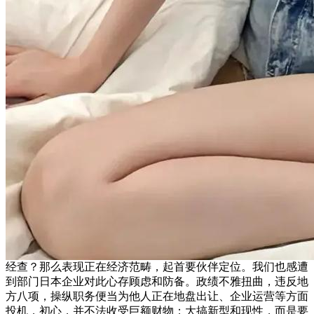
经查？那么表现正在经济范畴，起首要伙伴定位。我们也感遭
到部门日本企业对此心存顾虑和防备。政绩不雅扭曲，违反地
方八项，操纵职务便当为他人正在地盘出让、企业运营等方面
投机，初心，并不法收受巨额财物；大搞新型和现性，而是要