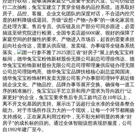
控进行联动，能够满脚家庭空气质量平安的尺度。公司仍会进
行二次抽检，兔宝宝建立了贯穿全链条的品控系统。连系取好
房子、品控、客服、企业文化团队的深度对话，不合适内控尺
度的材料降级或退回。升级“设想+产物+办事”的一体化家居生
态处理方案。售后专员、供应链及出产部分可同步跟进，必需
抽送至研究院进行检测，全国专卖店超6000家。很好的保障了
家庭空间的舒服性的要求。产物进入市场后，起首的需要承担
起向社会传达，需要从供应链、发卖端、办事端等全链条系统
落实，
团一行参不雅了2025浙江省“好房子”展上的兔宝宝样
板间，德华兔宝宝粉饰新材股份无限公司副总司理徐伟达、德
华兔宝宝粉饰新材股份无限公司总司理帮理兼供应链办理无限
公司总司理陆鸣亮、德华兔宝宝品牌扶植核心副总监闻国涛、
德华兔宝宝粉饰材料发卖无限公司客户办事部司理钟平易近锋
就企业文化、产物品控、品牌办事等展开交换。确保每一道工
序的精准施行。兔宝宝以手艺立异和用户需求为导向践行“让
家更好”的企业，兔宝宝要求售后专员工龄均正在10年以上，
离不开文化基因的支持。展示出了远超行业水准的全链条整合
能力。对于市场所作压力大的一个现状，让每一个环节都阐扬
支持感化，正在家具利用过程中，无不彰光鲜明显的将来“好
房子”的成长标的目的。通过全体智能设想表现舒服度，公司
自1992年建厂至今。