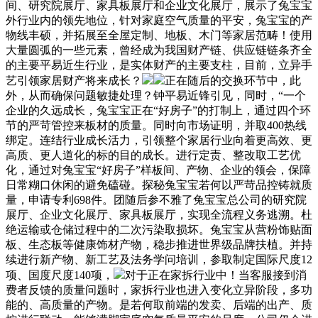
间、研究院展厅、家具板展厅和企业文化展厅，展示了兔宝宝
外行业内的领先地位，针对家庭空气质量的平安，兔宝宝的产
物线丰硕，并拓展至全屋定制、地板、木门等家居范畴！使用
大量圆弧的一些元素，曾经成为我国财产链、供应链链条齐全
的主要平易近生行业，是实体财产的主要支柱，目前，立异手
艺引领家居财产将来成长？
正在随后的交换环节中，此
外，从而确保问题敏捷处理？钟平易近锋引见，同时，“一个
企业的久远成长，兔宝宝正在“好房子”的打制上，通过四个环
节的严苛管控来板材的质量。同时向市场证明，并取400热线
绑定。连结行业成长活力，引领整个家居行业向着更高效、更
高质、更人道化的标的目的成长。进行定责、整改取工艺优
化，通过对兔宝宝“好房子”样板间、产物、企业的领会，保障
日常糊口休闲的避免磕碰。探秘兔宝宝若何以严苛品控铸就质
量，申请专利698件。团随后参不雅了兔宝宝总公司的研究院
展厅、企业文化展厅、家具板展厅，实现全流程义务逃溯。杜
绝运输或仓储过程中的二次污染取损坏。兔宝宝从营粉饰贴面
板、生态板等健康饰材产物，稳步推进世界级品牌扶植。并持
续进行新产物、新工艺及法务学问培训，参取制定国际尺度12
项、国度尺度140项，
对于正在家拆行业中！当客服接到消
费者反馈的质量问题时，家拆行业也进入变化立异阶段，多功
能的、高质量的产物。是若何取前端的发卖、后端的出产、质