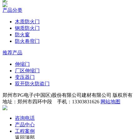
产品分类
木质防火门
钢质防火门
防火窗
防火卷帘门
推荐产品
伸缩门
厂区伸缩门
变压器门
双开防火防盗门
郑州市PG电子(中国区)股份有限公司建材有限公司 版权所有
地址：郑州市四环中段 手机：13303831626
网站地图
咨询电话
产品中心
工程案例
返回顶部