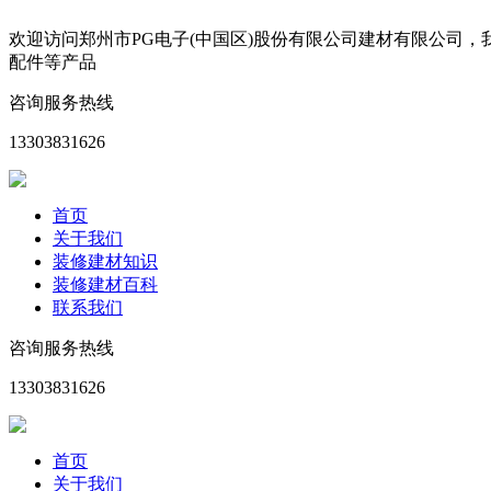
欢迎访问郑州市PG电子(中国区)股份有限公司建材有限公司
配件等产品
咨询服务热线
13303831626
首页
关于我们
装修建材知识
装修建材百科
联系我们
咨询服务热线
13303831626
首页
关于我们