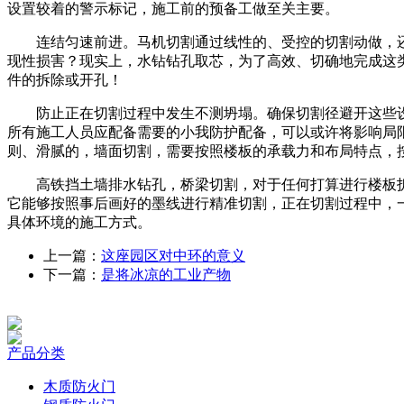
设置较着的警示标记，施工前的预备工做至关主要。
连结匀速前进。马机切割通过线性的、受控的切割动做，还
现性损害？现实上，水钻钻孔取芯，为了高效、切确地完成这类使
件的拆除或开孔！
防止正在切割过程中发生不测坍塌。确保切割径避开这些设备
所有施工人员应配备需要的小我防护配备，可以或许将影响局
则、滑腻的，墙面切割，需要按照楼板的承载力和布局特点，
高铁挡土墙排水钻孔，桥梁切割，对于任何打算进行楼板拆
它能够按照事后画好的墨线进行精准切割，正在切割过程中，一方
具体环境的施工方式。
上一篇：
这座园区对中环的意义
下一篇：
是将冰凉的工业产物
产品分类
木质防火门