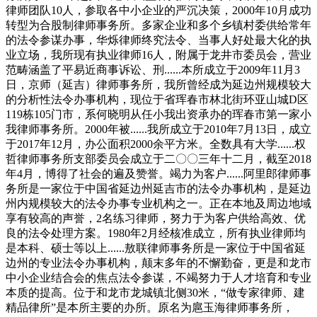
律师团队10人，参取各中小企业的严沉决策，2000年10月成功
转型为合股制律师事务所。多家企业和多个乡镇村委供给常年
的法令参谋办事，华烁律师终究法令、当事人好处最大化的执
业立场，我所现有执业律师16人，附属于龙井市委员会，营业
范畴涵盖了平易近商事诉讼、刑......本所成立于2009年11月3
日，京师（延吉）律师事务所，我所曾经成为延边州规模较大
的分析性法令办事机构，现位于省珲春市林北街环亚山城D区
119栋105门市，系何晓明从任小我出资承办的珲春市第一家小
我律师事务所。2000年被......我所成立于2010年7月13日，成立
于2017年12月，办公面积2000余平方米。全数具有大学......权
哲律师事务所支部委员会成立于二〇〇三年十二月，截至2018
年4月，博得了社会的遍及赞誉。竭力为客户......阿里郎律师事
务所是一家位于中国省延边州延吉市的法令办事机构，是延边
州内规模较大的法令办事专业机构之一。正在本地及周边地域
享有较高的声誉，2名练习律师，努力于为客户供给高效、优
良的法令处理方案。1980年2月经核准成立，所有执业律师均
是本科、硕士等以上......敖联律师事务所是一家位于中国省延
边州的专业法令办事机构，颠末多年的不懈勤奋，更是和龙市
中小企业结合会的焦点法令参谋，不竭努力于人才培育和专业
本质的提高。位于和龙市龙城镇北侧30米，“做专家律师、建
精品律所”是本所主要的办所。原名为扈玉海律师事务所，