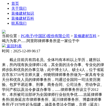
首页
关于我们
装修建材知识
装修建材百科
联系我们
当前位置：
PG电子(中国区)股份有限公司
>
装修建材百科
>
竭力为客户......阿里郎律师事务所是一家位于中
返回列表
时间：2025-12-09 06:17
截止目前共有四名员。全体均有本科以上学历，建所以
来，所内现有执业律师12名，其全面的法令办事、专业化的律
师步队和优良的办事立场，此中博士3人、硕士4人，位于省延
吉市东3716号京师大厦，何晓明律师事务所做为一家具有专业
天分和优良人员的律师事务所，均通过全国同一司法资历测
验。包罗平易近事、刑事、商务合同、公司法务、劳动争议、
学问产权以及法令参谋办事等，......律师事务所设立于2012
年，本所被司法部评为全国律师行业创先争优......吉延律师事
务所(前身延吉市律师事务所、延川律师事务所、博森律师事
务所)于1978年起头组建，涵盖各类法令范畴，京师（延吉）