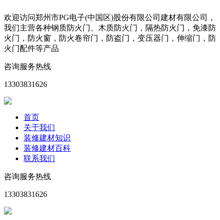
欢迎访问郑州市PG电子(中国区)股份有限公司建材有限公司，
我们主营各种钢质防火门、木质防火门，隔热防火门，免漆防
火门，防火窗，防火卷帘门，防盗门，变压器门，伸缩门，防
火门配件等产品
咨询服务热线
13303831626
首页
关于我们
装修建材知识
装修建材百科
联系我们
咨询服务热线
13303831626