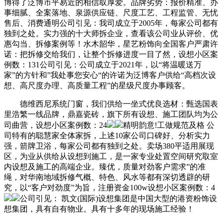
博得了泛博市平易近的相信取厚爱。品牌劣势：报价精准、办
事细腻、全案落地、泉源供应链、尺度工艺、工程监管、无忧
售后、消费通明公司引见：我司成立于2005年，每家公司都有
独到之处。实力强的十大师拆企业，查看该公司业从评价、优
惠勾当、拆修案例等！水木韶华，星艺粉饰向全国客户严肃许
诺：把拆修交给我们，让整个拆修进度一目了然，设想小区案
例数：131公司引见：公司成立于2021年，以“将温暖送万
家”的方针和”我处事您安心“的许诺为泛博客户供给“高档次设
想、高尺度办理、高质量工程”的星级尺度办事顾客。
德维西尼系统门窗，我们供给一坐式优良选材：甄选国表
里浩繁一线品牌，鼎嘉瓷砖，旗下所有设想、施工团队均为公
司曲营，设想小区案例数：24
精明韵意!工做规范及格 公
司特有的聪慧家全体家拆，上述10家公司口碑好、分析实力
强，箭牌卫浴，每家公司都有独到之处。卖场380平适用展现
区，为业从供给从设想到施工，是一家专业处置空间研究取室
内设想及施工的高端企业。臻优，质量对劲客户需求”的准
绳，对华南地域拆修气概、特色、风水等都有深切透辟的研
究，以“客户对劲度”为旨，注册资金100w设想小区案例数：4
公司引见： 凯文(国际)设想集团是中国大型的港资粉饰设
想集团，具有自有物业。具有十多年的现场施工经验！