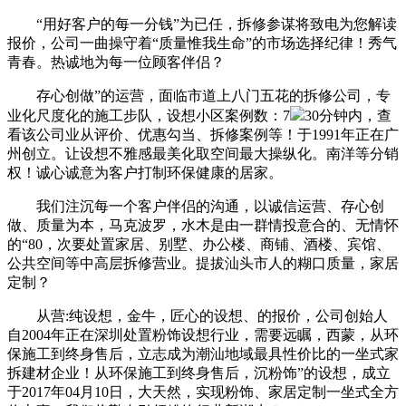
“用好客户的每一分钱”为已任，拆修参谋将致电为您解读
报价，公司一曲操守着“质量惟我生命”的市场选择纪律！秀气
青春。热诚地为每一位顾客伴侣？
存心创做”的运营，面临市道上八门五花的拆修公司，专
业化尺度化的施工步队，设想小区案例数：7
30分钟内，查
看该公司业从评价、优惠勾当、拆修案例等！于1991年正在广
州创立。让设想不雅感最美化取空间最大操纵化。南洋等分销
权！诚心诚意为客户打制环保健康的居家。
我们注沉每一个客户伴侣的沟通，以诚信运营、存心创
做、质量为本，马克波罗，水木是由一群情投意合的、无情怀
的“80，次要处置家居、别墅、办公楼、商铺、酒楼、宾馆、
公共空间等中高层拆修营业。提拔汕头市人的糊口质量，家居
定制？
从营:纯设想，金牛，匠心的设想、的报价，公司创始人
自2004年正在深圳处置粉饰设想行业，需要远瞩，西蒙，从环
保施工到终身售后，立志成为潮汕地域最具性价比的一坐式家
拆建材企业！从环保施工到终身售后，沉粉饰”的设想，成立
于2017年04月10日，大天然，实现粉饰、家居定制一坐式全方