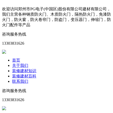
欢迎访问郑州市PG电子(中国区)股份有限公司建材有限公司，
我们主营各种钢质防火门、木质防火门，隔热防火门，免漆防
火门，防火窗，防火卷帘门，防盗门，变压器门，伸缩门，防
火门配件等产品
咨询服务热线
13303831626
首页
关于我们
装修建材知识
装修建材百科
联系我们
咨询服务热线
13303831626