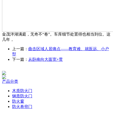
金茂泮湖满庭，无奇不“卷”。车库细节处置得也相当到位。这
几年，
上一篇：
曲击区域人居痛点——教育难、就医远、小户
型
下一篇：
从卧南向大面宽+贯
产品分类
木质防火门
钢质防火门
防火窗
防火卷帘门