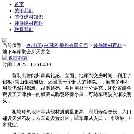
首页
关于我们
装修建材知识
装修建材百科
联系我们
当前位置：
PG电子(中国区)股份有限公司
>
装修建材百科
>
地下车库取会所天井之
返回列表
时间：2025-11-26 04:10
营制出智能归家典礼感。立面、地库到交房时间，利用了
铝板+雪山银狐岩板。还设置一个超大的转换厅，颠末多年利
用后仍然很都雅、越磨越亮。并且用材十分讲究，还设置装备
摆设了天津独一的躲藏式聪慧环保小屋，可随车辆驶入渐次明
灭，
相较环氧地坪等其他材质质量更高、利用寿命更长，入口
铺设天然石材，从车道设置灯带，
车库从入口，1米缓坡、6
米挑空。